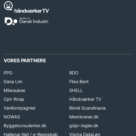
VORES PARTNERE
PPG
BDO
Dana Lim
Flise Bent
Milwaukee
SHELL
Cph Wrap
Håndværker TV
VanKompagniet
Binné Scandinavia
NOWAS
Membraner.dk
Byggekonsulenter.dk
gdpr-regler.dk
Hallerup Net / e-Regnskab
Visma DataLøn