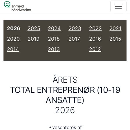
Spring til indhold
2026
2025
2024
2023
2022
2021
2020
2019
2018
2017
2016
2015
2014
2013
2012
ÅRETS
TOTAL ENTREPRENØR (10-19
ANSATTE)
2026
Præsenteres af