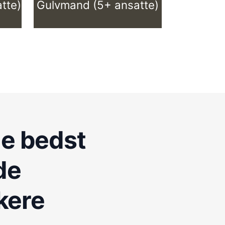
tte)
Gulvmand (5+ ansatte)
de bedst
de
kere