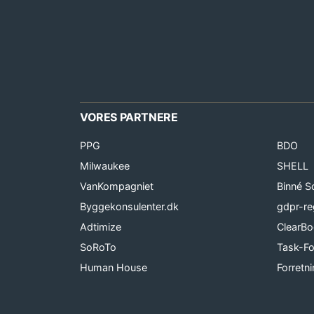
VORES PARTNERE
PPG
BDO
Milwaukee
SHELL
VanKompagniet
Binné S
Byggekonsulenter.dk
gdpr-re
Adtimize
ClearB
SoRoTo
Task-Fo
Human House
Forretni