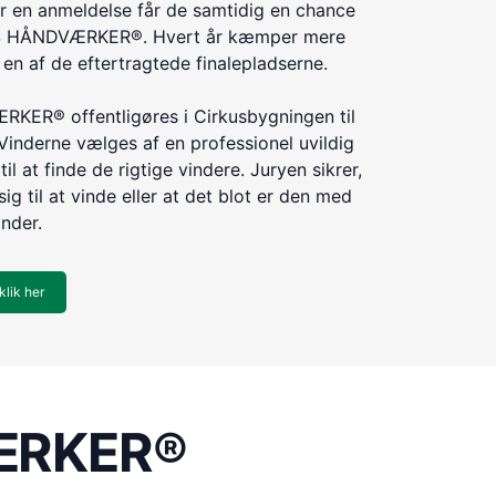
r en anmeldelse får de samtidig en chance
ÅRETS HÅNDVÆRKER®. Hvert år kæmper mere
n af de eftertragtede finalepladserne.
KER® offentligøres i Cirkusbygningen til
Vinderne vælges af en professionel uvildig
til at finde de rigtige vindere. Juryen sikrer,
ig til at vinde eller at det blot er den med
inder.
klik her
VÆRKER®