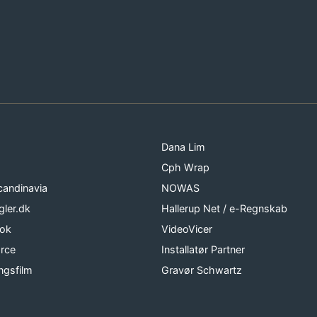
Dana Lim
Cph Wrap
candinavia
NOWAS
gler.dk
Hallerup Net / e-Regnskab
ook
VideoVicer
rce
Installatør Partner
ngsfilm
Gravør Schwartz