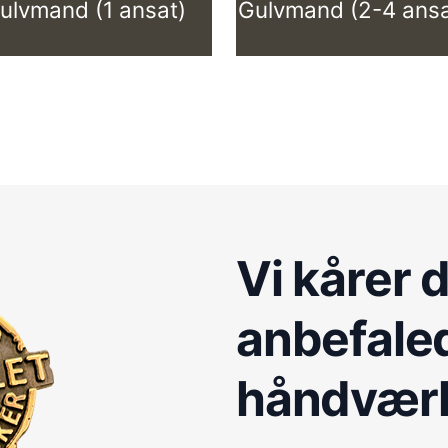
ulvmand (1 ansat)
Gulvmand (2-4 ansa
Vi kårer 
anbefale
håndvær