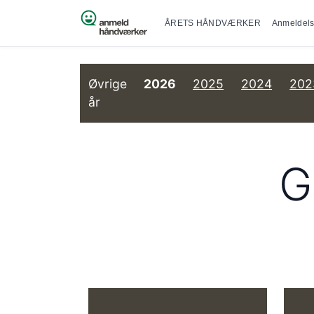
Primær na
Spring til indhold
ÅRETS HÅNDVÆRKER
Anmeldels
Øvrige
2026
2025
2024
202
år
G