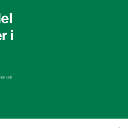
el
 i
VÆRKER