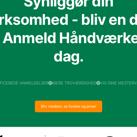
Synliggør din
irksomhed - bliv en d
f Anmeld Håndværker
dag.
IFICEREDE ANMELDELSER
MERE TROVÆRDIGHED
VIS DINE MESTER
Bliv medlem, se fordele og priser