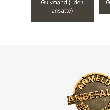
Gulvmand (uden
G
ansatte)