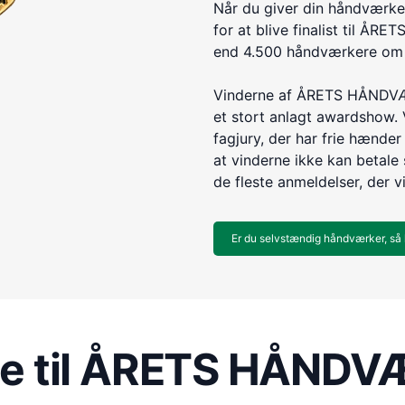
Når du giver din håndværke
for at blive finalist til 
end 4.500 håndværkere om e
Vinderne af ÅRETS HÅNDVÆR
et stort anlagt awardshow. 
fagjury, der har frie hænder 
at vinderne ikke kan betale s
de fleste anmeldelser, der v
Er du selvstændig håndværker, så 
re til ÅRETS HÅND