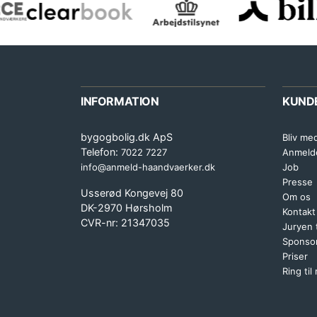
INFORMATION
KUND
bygogbolig.dk ApS
Bliv me
Telefon:
7022 7227
Anmeld
info@anmeld-haandvaerker.dk
Job
Presse
Usserød Kongevej 80
Om os
DK-2970 Hørsholm
Kontakt
CVR-nr: 21347035
Juryen
Sponsor
Priser
Ring til