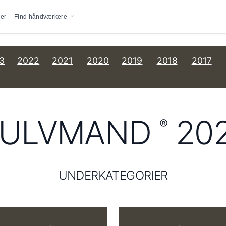
vigation
er
Find håndværkere
3
2022
2021
2020
2019
2018
2017
ULVMAND
20
®
UNDERKATEGORIER