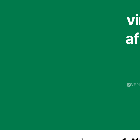
v
a
VER