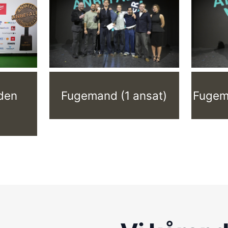
den
Fugemand (1 ansat)
Fugem