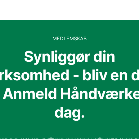
MEDLEMSKAB
Synliggør din
irksomhed - bliv en d
f Anmeld Håndværker
dag.