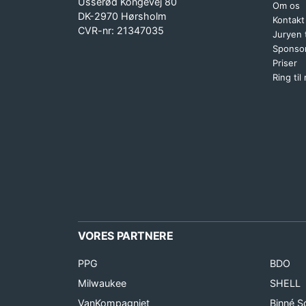
Usserød Kongevej 80
Om os
DK-2970 Hørsholm
Kontakt
CVR-nr: 21347035
Juryen
Sponsor
Priser
Ring til
VORES PARTNERE
PPG
BDO
Milwaukee
SHELL
VanKompagniet
Binné S