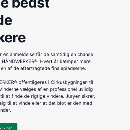
de bedst
de
kere
r en anmeldelse får de samtidig en chance
ÅRETS HÅNDVÆRKER®. Hvert år kæmper mere
n af de eftertragtede finalepladserne.
KER® offentligøres i Cirkusbygningen til
Vinderne vælges af en professionel uvildig
til at finde de rigtige vindere. Juryen sikrer,
ig til at vinde eller at det blot er den med
inder.
klik her