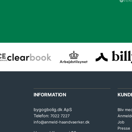
VER
INFORMATION
KUND
bygogbolig.dk ApS
Bliv me
Telefon:
7022 7227
Anmeld
info@anmeld-haandvaerker.dk
Job
Presse