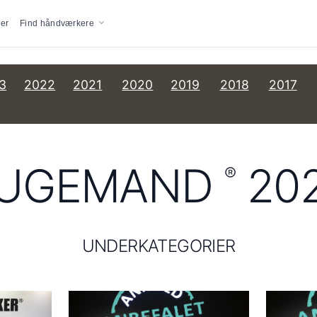
vigation
er
Find håndværkere
3
2022
2021
2020
2019
2018
2017
UGEMAND
20
®
UNDERKATEGORIER