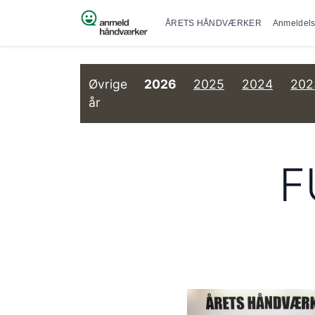
Primær na
Spring til indhold
ÅRETS HÅNDVÆRKER
Anmeldels
Øvrige
2026
2025
2024
202
år
F