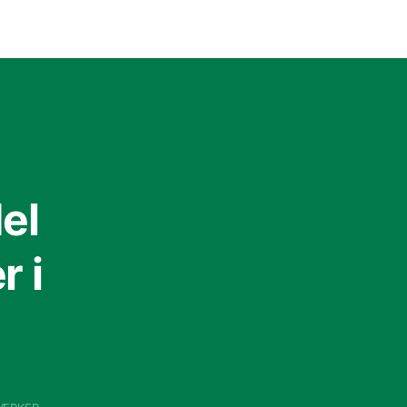
el
 i