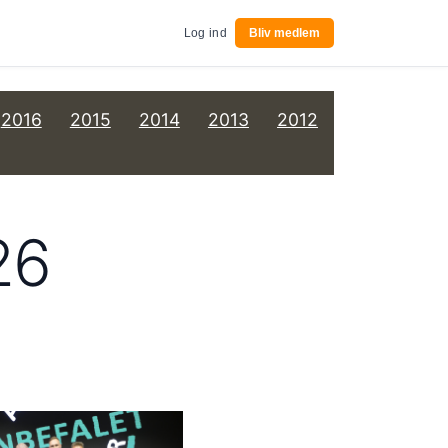
Log ind
Bliv medlem
2016
2015
2014
2013
2012
26