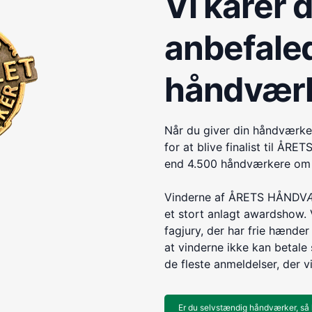
Vi kårer 
anbefale
håndvær
Når du giver din håndværke
for at blive finalist til 
end 4.500 håndværkere om e
Vinderne af ÅRETS HÅNDVÆR
et stort anlagt awardshow. 
fagjury, der har frie hænder 
at vinderne ikke kan betale s
de fleste anmeldelser, der v
Er du selvstændig håndværker, så 