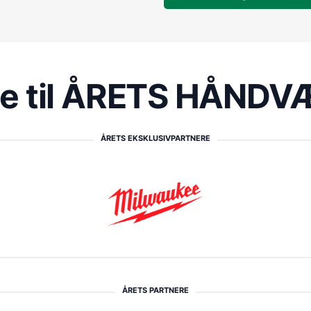
re til ÅRETS HÅND
ÅRETS EKSKLUSIVPARTNERE
ÅRETS PARTNERE