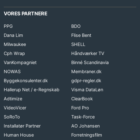
VORES PARTNERE
PPG
BDO
Dana Lim
Flise Bent
Milwaukee
SHELL
Cph Wrap
Håndværker TV
VanKompagniet
Binné Scandinavia
NOWAS
Membraner.dk
Byggekonsulenter.dk
gdpr-regler.dk
Hallerup Net / e-Regnskab
Visma DataLøn
Adtimize
ClearBook
VideoVicer
Ford Pro
SoRoTo
Task-Force
Installatør Partner
AO Johansen
Human House
Forretningsfilm