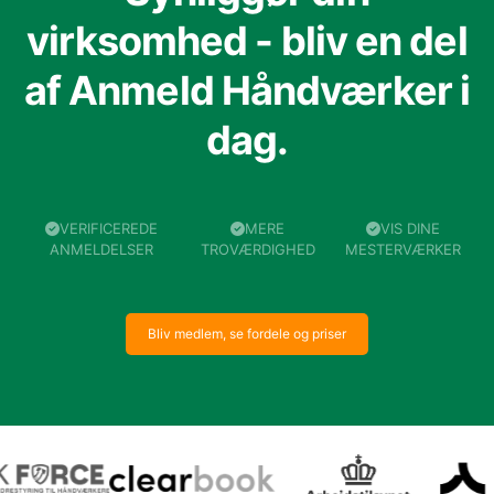
virksomhed - bliv en del
af Anmeld Håndværker i
dag.
VERIFICEREDE
MERE
VIS DINE
ANMELDELSER
TROVÆRDIGHED
MESTERVÆRKER
Bliv medlem, se fordele og priser