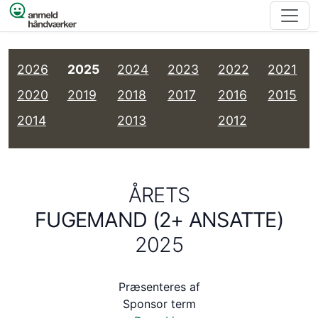
Spring til indhold
2026
2025
2024
2023
2022
2021
2020
2019
2018
2017
2016
2015
2014
2013
2012
ÅRETS
FUGEMAND (2+ ANSATTE)
2025
Præsenteres af
Sponsor term