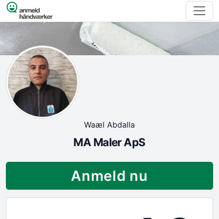
Spring til indhold
Waæl Abdalla
MA Maler ApS
Anmeld nu