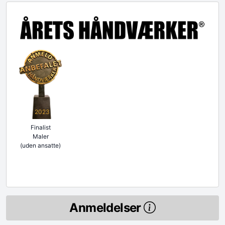
2023
Finalist
Maler
(uden ansatte)
Anmeldelser