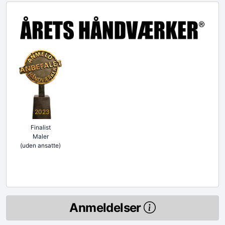
2023
Finalist
Maler
(uden ansatte)
Anmeldelser