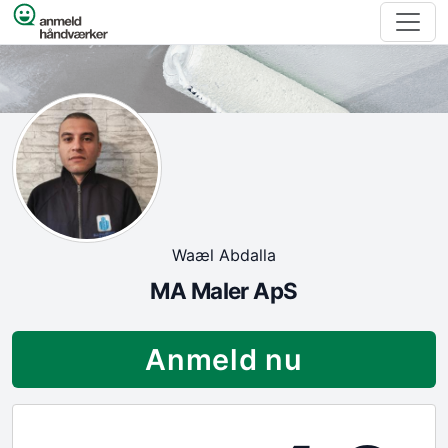
Spring til indhold
Waæl Abdalla
MA Maler ApS
Anmeld nu