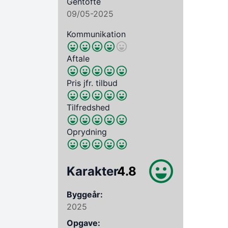
Gentofte
09/05-2025
Kommunikation
Aftale
Pris jfr. tilbud
Tilfredshed
Oprydning
Karakter
4.8
Byggeår:
2025
Opgave: