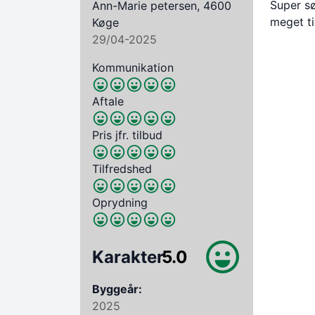
Super sø
Ann-Marie petersen, 4600
meget ti
Køge
29/04-2025
Kommunikation
Aftale
Pris jfr. tilbud
Tilfredshed
Oprydning
Karakter
5.0
Byggeår:
2025