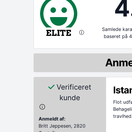
4
Samlede karak
baseret på 4
Anme
Verificeret
Ista
kunde
Flot udf
Behagel
travlhed
Anmeldt af:
Britt Jeppesen, 2820