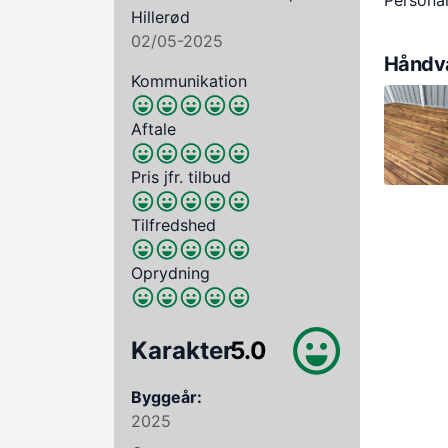
Personal
Hillerød
02/05-2025
Håndvæ
Kommunikation
Aftale
Pris jfr. tilbud
Tilfredshed
Oprydning
Karakter
5.0
Byggeår:
2025