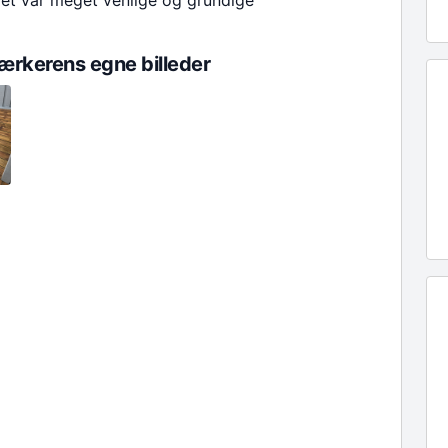
et var meget venlige og grundige
rkerens egne billeder