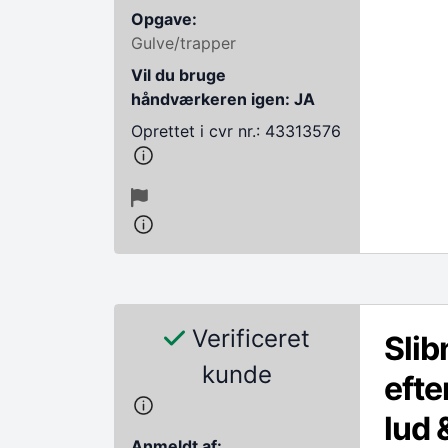
Opgave:
Gulve/trapper
Vil du bruge
håndværkeren igen: JA
Oprettet i cvr nr.: 43313576
Verificeret
Slib
kunde
efte
lud 
Anmeldt af: