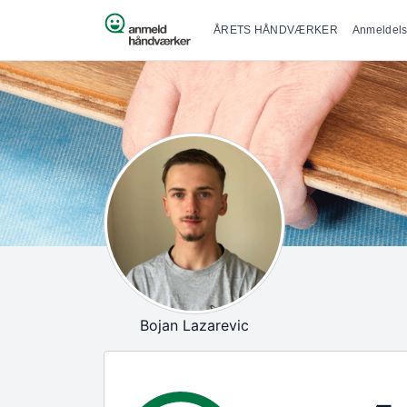
Primær na
Spring til indhold
ÅRETS HÅNDVÆRKER
Anmeldels
Bojan Lazarevic