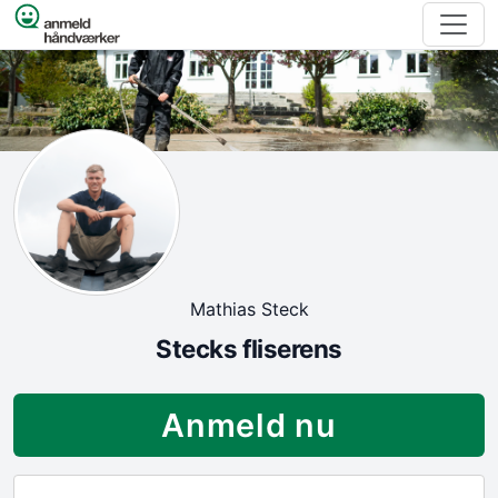
Spring til indhold
Mathias Steck
Stecks fliserens
Anmeld nu