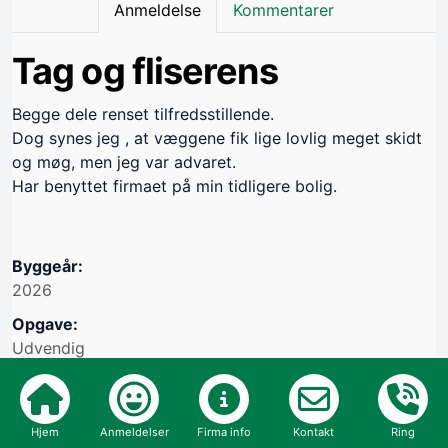
Anmeldelse
Kommentarer
Tag og fliserens
Begge dele renset tilfredsstillende.
Dog synes jeg , at væggene fik lige lovlig meget skidt
og møg, men jeg var advaret.
Har benyttet firmaet på min tidligere bolig.
Byggeår:
2026
Opgave:
Udvendig
Vil du bruge håndværkeren igen: JA
Oprettet i cvr nr.: 39665204
Hjem
Anmeldelser
Firma info
Kontakt
Ring