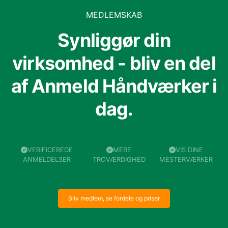
MEDLEMSKAB
Synliggør din
virksomhed - bliv en del
af Anmeld Håndværker i
dag.
VERIFICEREDE
MERE
VIS DINE
ANMELDELSER
TROVÆRDIGHED
MESTERVÆRKER
Bliv medlem, se fordele og priser