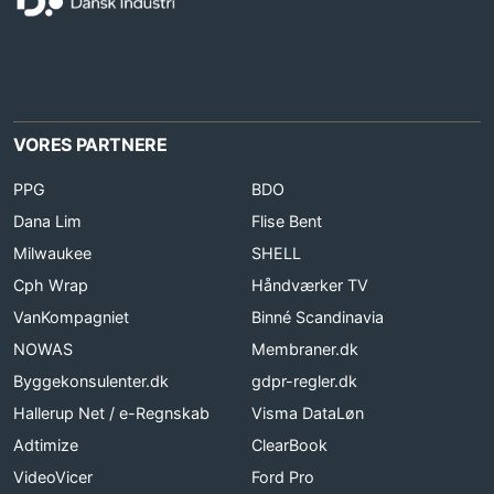
VORES PARTNERE
PPG
BDO
Dana Lim
Flise Bent
Milwaukee
SHELL
Cph Wrap
Håndværker TV
VanKompagniet
Binné Scandinavia
NOWAS
Membraner.dk
Byggekonsulenter.dk
gdpr-regler.dk
Hallerup Net / e-Regnskab
Visma DataLøn
Adtimize
ClearBook
VideoVicer
Ford Pro