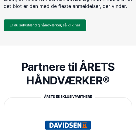
det blot er den med de fleste anmeldelser, der vinder.
Er du selvstændig håndværker, så klik her
Partnere til ÅRETS
HÅNDVÆRKER®
ÅRETS EKSKLUSIVPARTNERE