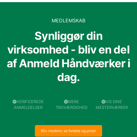
MEDLEMSKAB
Synliggør din
virksomhed - bliv en del
af Anmeld Håndværker i
dag.
VERIFICEREDE
MERE
VIS DINE
ANMELDELSER
TROVÆRDIGHED
MESTERVÆRKER
Bliv medlem, se fordele og priser