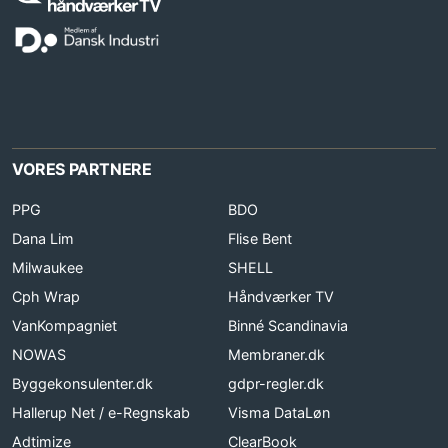
VORES PARTNERE
PPG
BDO
Dana Lim
Flise Bent
Milwaukee
SHELL
Cph Wrap
Håndværker TV
VanKompagniet
Binné Scandinavia
NOWAS
Membraner.dk
Byggekonsulenter.dk
gdpr-regler.dk
Hallerup Net / e-Regnskab
Visma DataLøn
Adtimize
ClearBook