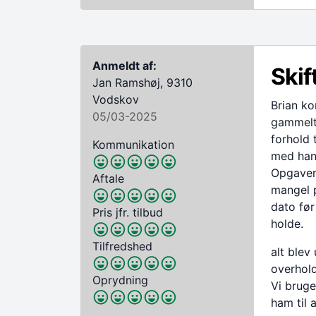
Anmeldt af:
Skif
Jan Ramshøj, 9310
Vodskov
Brian ko
05/03-2025
gammelt
forhold 
Kommunikation
med hans
Opgavens
Aftale
mangel p
dato før
Pris jfr. tilbud
holde.
Tilfredshed
alt blev 
overhold
Oprydning
Vi bruge
ham til 