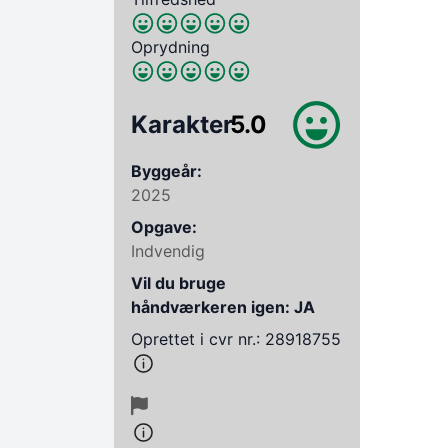
Oprydning
Karakter
5.0
Byggeår:
2025
Opgave:
Indvendig
Vil du bruge
håndværkeren igen: JA
Oprettet i cvr nr.: 28918755