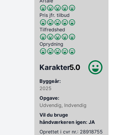
Aftale
Pris jfr. tilbud
Tilfredshed
Oprydning
Karakter
5.0
Byggeår:
2025
Opgave:
Udvendig, Indvendig
Vil du bruge
håndværkeren igen: JA
Oprettet i cvr nr.: 28918755