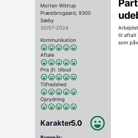
Part
Morten Wittrup
ude
Præstbrogaard, 9300
Sæby
30/07-2024
Arbejdet 
til afta
Kommunikation
som påvi
Aftale
Pris jfr. tilbud
Tilfredshed
Oprydning
Karakter
5.0
Byggeår: