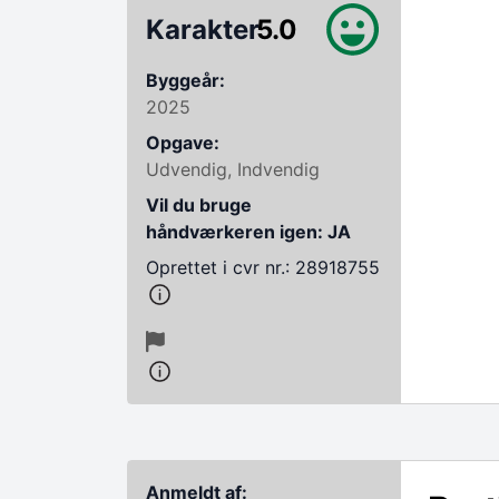
Karakter
5.0
Byggeår:
2025
Opgave:
Udvendig, Indvendig
Vil du bruge
håndværkeren igen: JA
Oprettet i cvr nr.: 28918755
Anmeldt af: