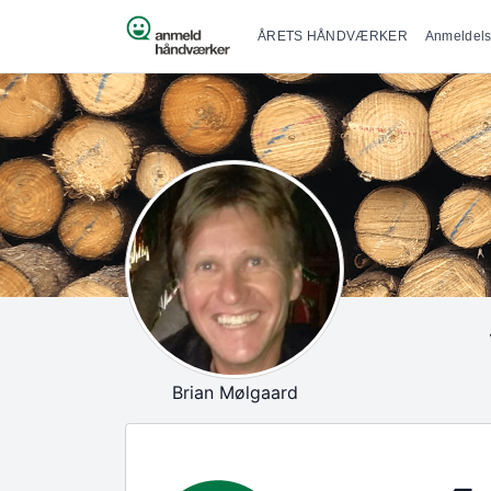
Primær na
Spring til indhold
ÅRETS HÅNDVÆRKER
Anmeldels
Brian Mølgaard