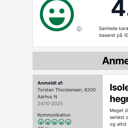
4
Samlede karak
baseret på 1
Anme
Anmeldt af:
Isol
Torsten Thorstensen, 8200
hegn
Aarhus N
24/10-2025
Meget d
Kommunikation
seriøst 
og altid