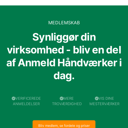
MEDLEMSKAB
Synliggør din
virksomhed - bliv en del
af Anmeld Håndværker i
dag.
VERIFICEREDE
MERE
VIS DINE
ANMELDELSER
TROVÆRDIGHED
MESTERVÆRKER
Bliv medlem, se fordele og priser