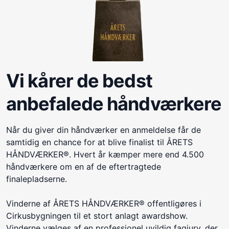
Vi kårer de bedst
anbefalede håndværkere
Når du giver din håndværker en anmeldelse får de
samtidig en chance for at blive finalist til ÅRETS
HÅNDVÆRKER®. Hvert år kæmper mere end 4.500
håndværkere om en af de eftertragtede
finalepladserne.
Vinderne af ÅRETS HÅNDVÆRKER® offentligøres i
Cirkusbygningen til et stort anlagt awardshow.
Vinderne vælges af en professionel uvildig fagjury, der