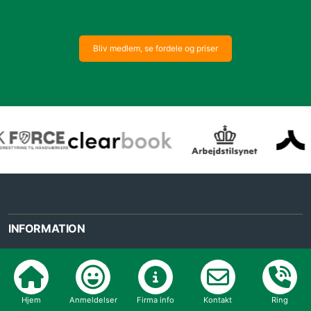
Bliv medlem, se fordele og priser
INFORMATION
bygogbolig.dk ApS
Telefon:
7022 7227
info@anmeld-haandvaerker.dk
Hjem
Anmeldelser
Firma info
Kontakt
Ring