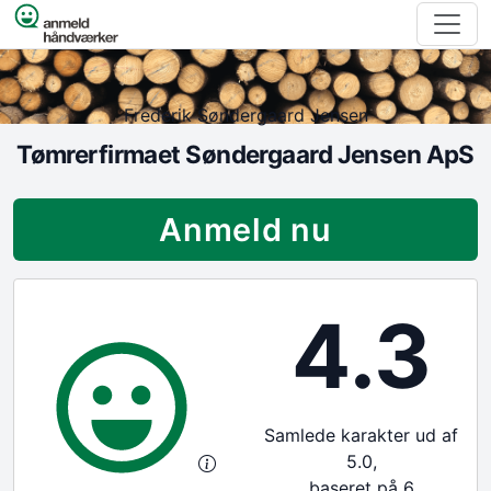
Spring til indhold
Frederik Søndergaard Jensen
Tømrerfirmaet Søndergaard Jensen ApS
Anmeld nu
4.3
Samlede karakter ud af
5.0,
baseret på 6