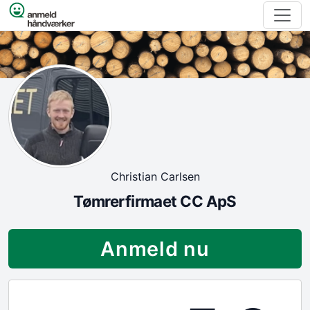
Spring til indhold
Christian Carlsen
Tømrerfirmaet CC ApS
Anmeld nu