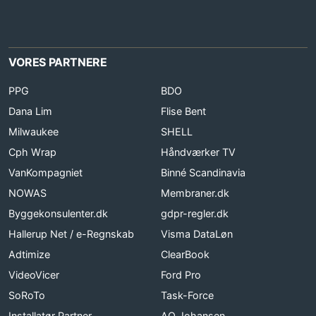
VORES PARTNERE
PPG
BDO
Dana Lim
Flise Bent
Milwaukee
SHELL
Cph Wrap
Håndværker TV
VanKompagniet
Binné Scandinavia
NOWAS
Membraner.dk
Byggekonsulenter.dk
gdpr-regler.dk
Hallerup Net / e-Regnskab
Visma DataLøn
Adtimize
ClearBook
VideoVicer
Ford Pro
SoRoTo
Task-Force
Installatør Partner
AO Johansen