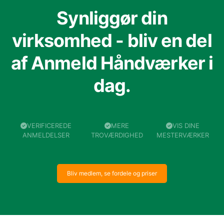
Synliggør din
virksomhed - bliv en del
af Anmeld Håndværker i
dag.
VERIFICEREDE
MERE
VIS DINE
ANMELDELSER
TROVÆRDIGHED
MESTERVÆRKER
Bliv medlem, se fordele og priser