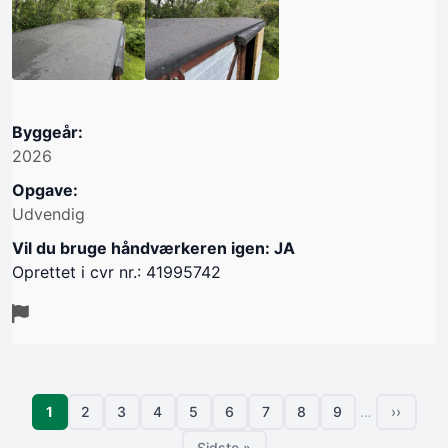
Byggeår:
2026
Opgave:
Udvendig
Vil du bruge håndværkeren igen: JA
Oprettet i cvr nr.: 41995742
Sideinddeling
Side
1
2
3
4
5
6
7
8
9
…
››
Side
Side
Side
Side
Side
Side
Side
Side
Næste s
Sidste »