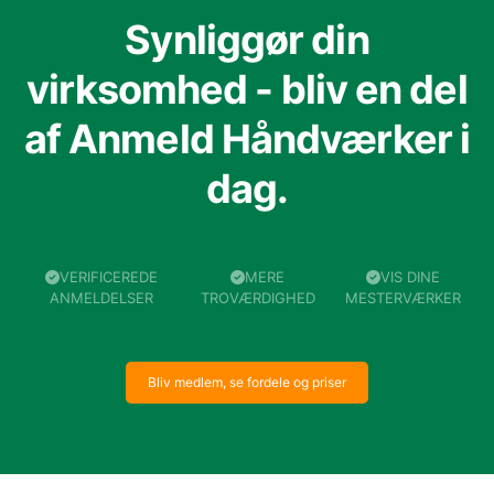
Synliggør din
virksomhed - bliv en del
af Anmeld Håndværker i
dag.
VERIFICEREDE
MERE
VIS DINE
ANMELDELSER
TROVÆRDIGHED
MESTERVÆRKER
Bliv medlem, se fordele og priser