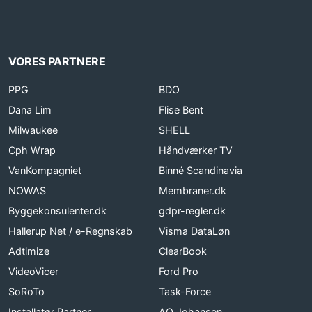
VORES PARTNERE
PPG
BDO
Dana Lim
Flise Bent
Milwaukee
SHELL
Cph Wrap
Håndværker TV
VanKompagniet
Binné Scandinavia
NOWAS
Membraner.dk
Byggekonsulenter.dk
gdpr-regler.dk
Hallerup Net / e-Regnskab
Visma DataLøn
Adtimize
ClearBook
VideoVicer
Ford Pro
SoRoTo
Task-Force
Installatør Partner
AO Johansen