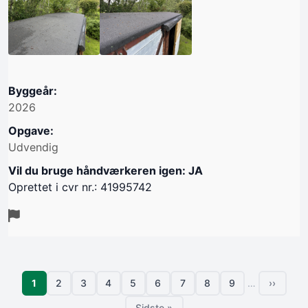
Byggeår:
2026
Opgave:
Udvendig
Vil du bruge håndværkeren igen: JA
Oprettet i cvr nr.: 41995742
Sideinddeling
Side
1
2
3
4
5
6
7
8
9
…
››
Side
Side
Side
Side
Side
Side
Side
Side
Næste s
Sidste »