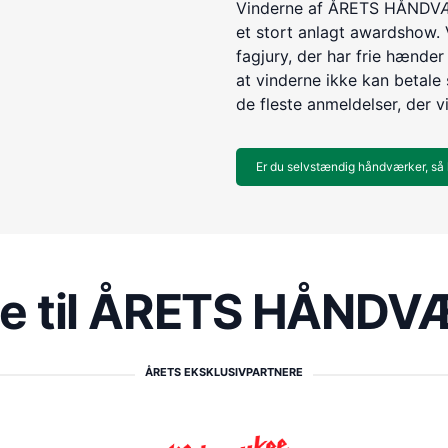
Vinderne af ÅRETS HÅNDVÆR
et stort anlagt awardshow. 
fagjury, der har frie hænder 
at vinderne ikke kan betale s
de fleste anmeldelser, der v
Er du selvstændig håndværker, så 
re til ÅRETS HÅND
ÅRETS EKSKLUSIVPARTNERE