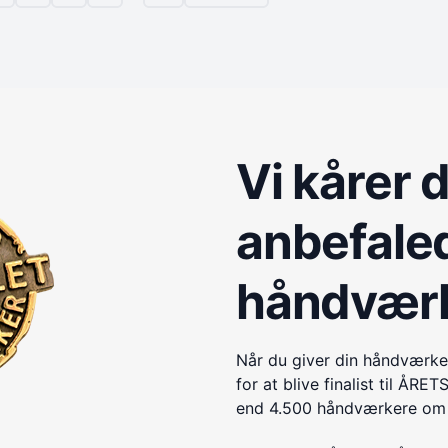
Vi kårer 
anbefale
håndvær
Når du giver din håndværke
for at blive finalist til 
end 4.500 håndværkere om e