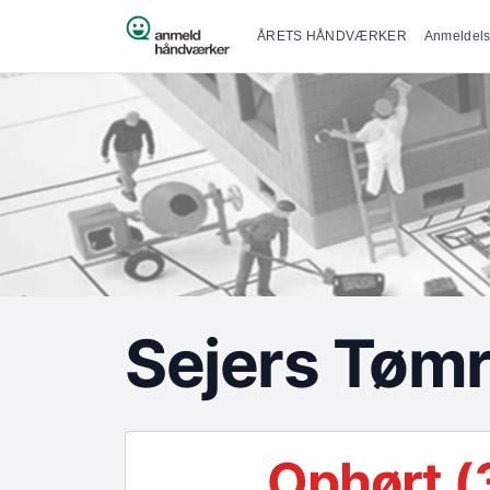
Primær na
Spring til indhold
ÅRETS HÅNDVÆRKER
Anmeldels
Sejers Tømr
Ophørt (