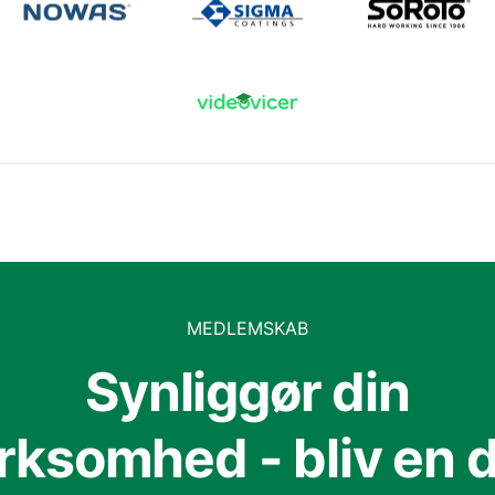
MEDLEMSKAB
Synliggør din
irksomhed - bliv en d