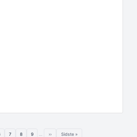
6
7
8
9
…
››
Sidste »
Side
Side
Side
Side
Næste side
Sidste side