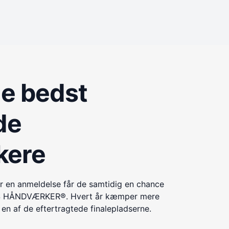
de bedst
de
kere
r en anmeldelse får de samtidig en chance
ÅRETS HÅNDVÆRKER®. Hvert år kæmper mere
n af de eftertragtede finalepladserne.