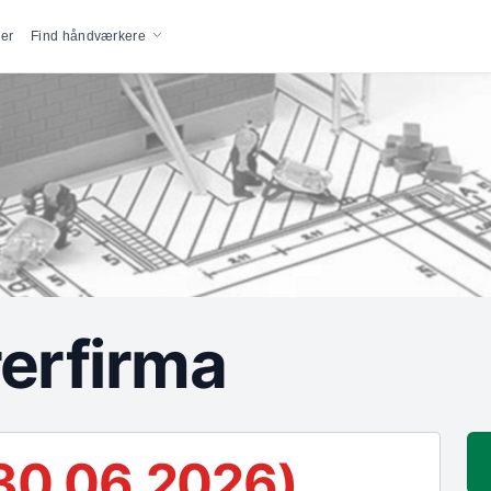
vigation
er
Find håndværkere
erfirma
30.06.2026)