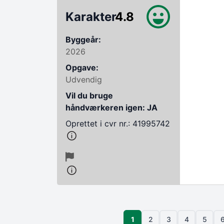
Karakter
4.8
Byggeår:
2026
Opgave:
Udvendig
Vil du bruge
håndværkeren igen: JA
Oprettet i cvr nr.: 41995742
Sideinddeling
Side
1
2
3
4
5
Side
Side
Side
Side