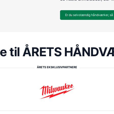
Er du selvstændig håndværker, så 
re til ÅRETS HÅND
ÅRETS EKSKLUSIVPARTNERE