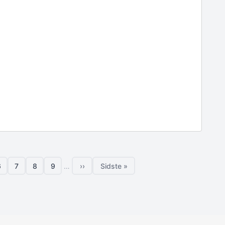
6
7
8
9
…
››
Sidste »
Side
Side
Side
Side
Næste side
Sidste side