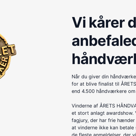
Vi kårer 
anbefale
håndvær
Når du giver din håndværke
for at blive finalist til 
end 4.500 håndværkere om e
Vinderne af ÅRETS HÅNDVÆR
et stort anlagt awardshow. 
fagjury, der har frie hænder 
at vinderne ikke kan betale s
de fleste anmeldelser, der v