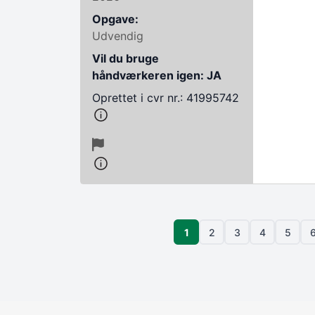
Opgave:
Udvendig
Vil du bruge
håndværkeren igen: JA
Oprettet i cvr nr.: 41995742
Sideinddeling
Side
1
2
3
4
5
Side
Side
Side
Side