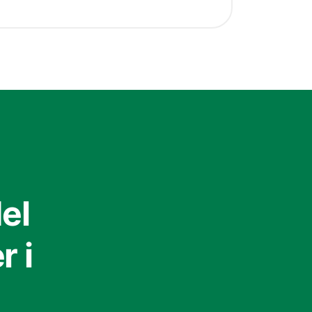
el
 i