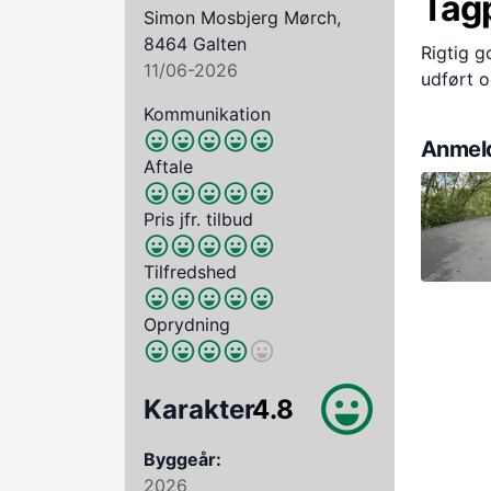
Tag
Simon Mosbjerg Mørch,
8464 Galten
Rigtig g
11/06-2026
udført o
Kommunikation
Anmeld
Aftale
Pris jfr. tilbud
Tilfredshed
Oprydning
Karakter
4.8
Byggeår:
2026