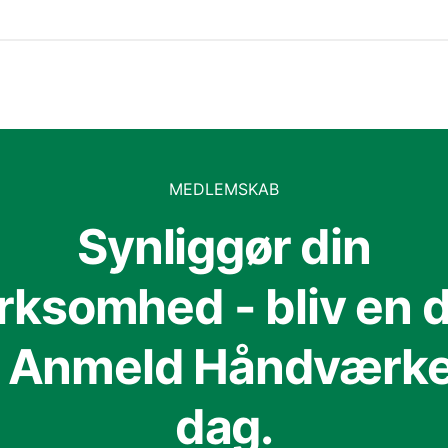
MEDLEMSKAB
Synliggør din
irksomhed - bliv en d
f Anmeld Håndværker
dag.