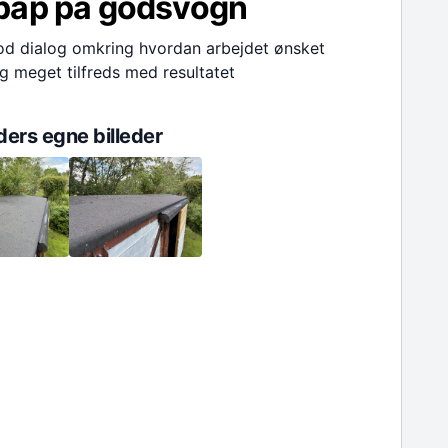
pap på godsvogn
od dialog omkring hvordan arbejdet ønsket
g meget tilfreds med resultatet
ers egne billeder