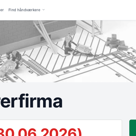
vigation
er
Find håndværkere
erfirma
30.06.2026)