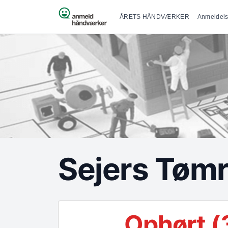
Primær na
Spring til indhold
ÅRETS HÅNDVÆRKER
Anmeldels
Sejers Tømr
Ophørt (