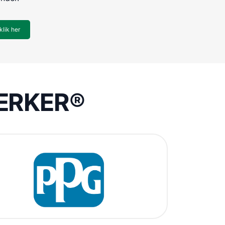
klik her
VÆRKER®