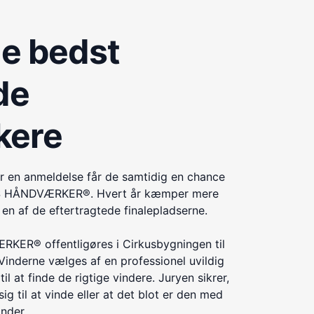
de bedst
de
kere
r en anmeldelse får de samtidig en chance
ÅRETS HÅNDVÆRKER®. Hvert år kæmper mere
n af de eftertragtede finalepladserne.
KER® offentligøres i Cirkusbygningen til
Vinderne vælges af en professionel uvildig
til at finde de rigtige vindere. Juryen sikrer,
ig til at vinde eller at det blot er den med
inder.