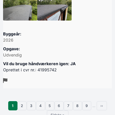
Byggeår:
2026
Opgave:
Udvendig
Vil du bruge håndværkeren igen: JA
Oprettet i cvr nr.: 41995742
Sideinddeling
Side
1
2
3
4
5
6
7
8
9
…
››
Side
Side
Side
Side
Side
Side
Side
Side
Næste s
Sidste »