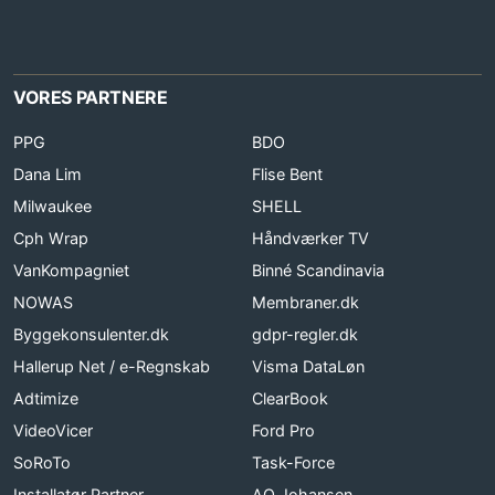
VORES PARTNERE
PPG
BDO
Dana Lim
Flise Bent
Milwaukee
SHELL
Cph Wrap
Håndværker TV
VanKompagniet
Binné Scandinavia
NOWAS
Membraner.dk
Byggekonsulenter.dk
gdpr-regler.dk
Hallerup Net / e-Regnskab
Visma DataLøn
Adtimize
ClearBook
VideoVicer
Ford Pro
SoRoTo
Task-Force
Installatør Partner
AO Johansen