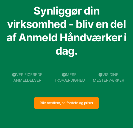
Synliggør din
virksomhed - bliv en del
af Anmeld Håndværker i
dag.
VERIFICEREDE
MERE
VIS DINE
ANMELDELSER
TROVÆRDIGHED
MESTERVÆRKER
Bliv medlem, se fordele og priser