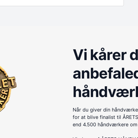
Vi kårer 
anbefale
håndvær
Når du giver din håndværke
for at blive finalist til 
end 4.500 håndværkere om e