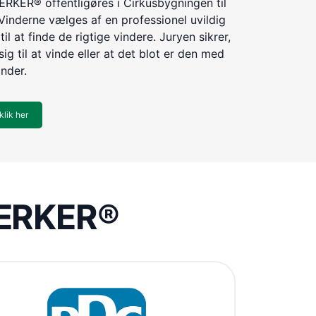
KER® offentligøres i Cirkusbygningen til
Vinderne vælges af en professionel uvildig
til at finde de rigtige vindere. Juryen sikrer,
ig til at vinde eller at det blot er den med
inder.
klik her
VÆRKER®