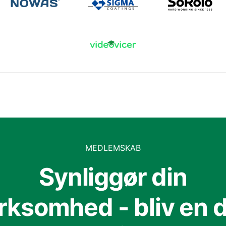
MEDLEMSKAB
Synliggør din
irksomhed - bliv en d