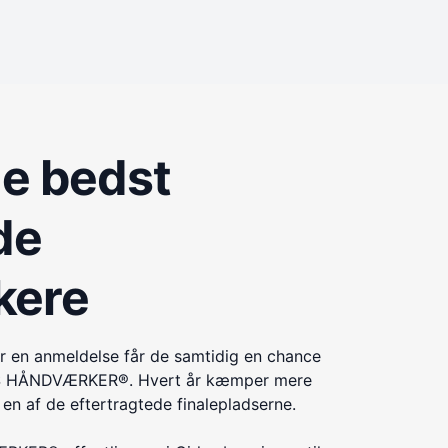
de bedst
de
kere
r en anmeldelse får de samtidig en chance
ÅRETS HÅNDVÆRKER®. Hvert år kæmper mere
n af de eftertragtede finalepladserne.