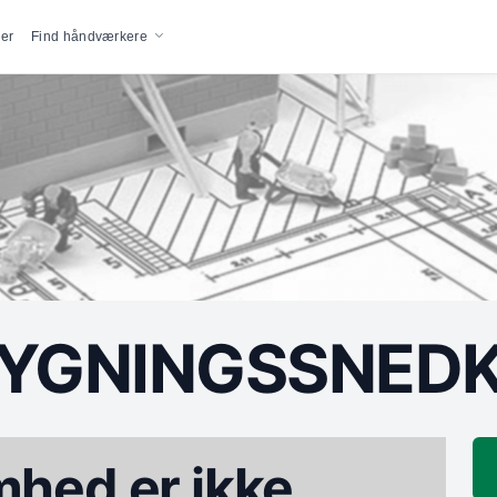
vigation
er
Find håndværkere
YGNINGSSNEDK
hed er ikke