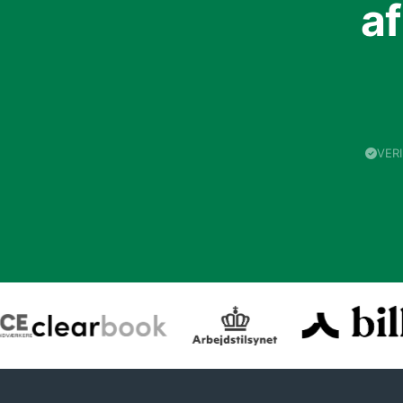
a
VER