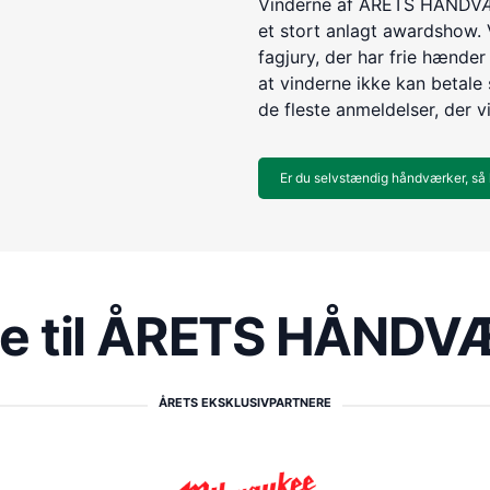
Vinderne af ÅRETS HÅNDVÆR
et stort anlagt awardshow. 
fagjury, der har frie hænder 
at vinderne ikke kan betale s
de fleste anmeldelser, der v
Er du selvstændig håndværker, så 
re til ÅRETS HÅND
ÅRETS EKSKLUSIVPARTNERE