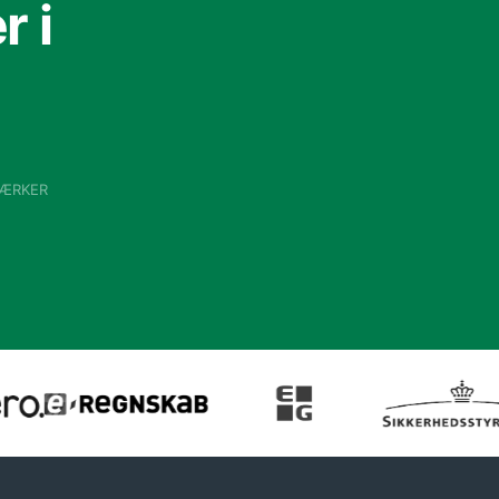
 i
VÆRKER