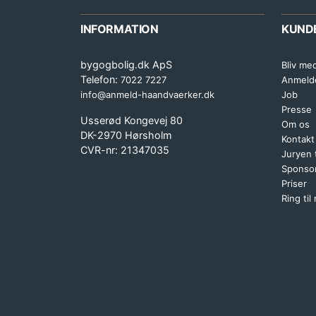
INFORMATION
KUND
bygogbolig.dk ApS
Bliv me
Telefon:
7022 7227
Anmeld
info@anmeld-haandvaerker.dk
Job
Presse
Usserød Kongevej 80
Om os
DK-2970 Hørsholm
Kontakt
CVR-nr: 21347035
Juryen
Sponsor
Priser
Ring til