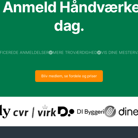
f Anmeld Håndværker
dag.
IFICEREDE ANMELDELSER
MERE TROVÆRDIGHED
VIS DINE MESTER
Bliv medlem, se fordele og priser