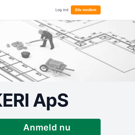
Log ind
Bliv medlem
ERI ApS
Anmeld nu