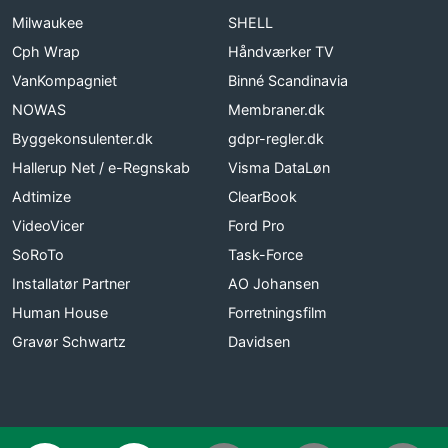
Milwaukee
SHELL
Cph Wrap
Håndværker TV
VanKompagniet
Binné Scandinavia
NOWAS
Membraner.dk
Byggekonsulenter.dk
gdpr-regler.dk
Hallerup Net / e-Regnskab
Visma DataLøn
Adtimize
ClearBook
VideoVicer
Ford Pro
SoRoTo
Task-Force
Installatør Partner
AO Johansen
Human House
Forretningsfilm
Gravør Schwartz
Davidsen