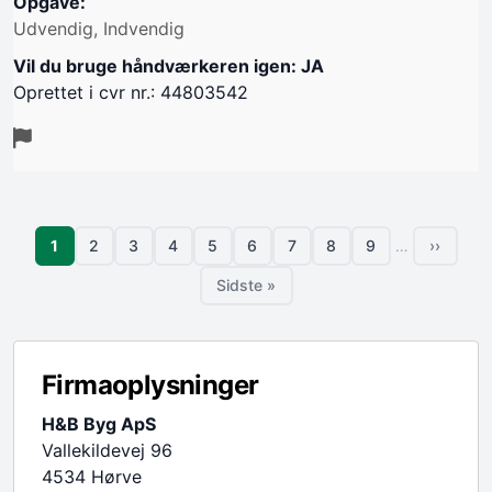
Opgave:
Udvendig, Indvendig
Vil du bruge håndværkeren igen: JA
Oprettet i cvr nr.: 44803542
Sideinddeling
Side
1
2
3
4
5
6
7
8
9
…
››
Side
Side
Side
Side
Side
Side
Side
Side
Næste s
Sidste »
Sidste side
Firmaoplysninger
H&B Byg ApS
Vallekildevej 96
4534 Hørve