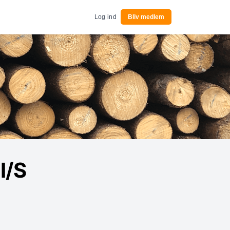
Log ind
Bliv medlem
I/S