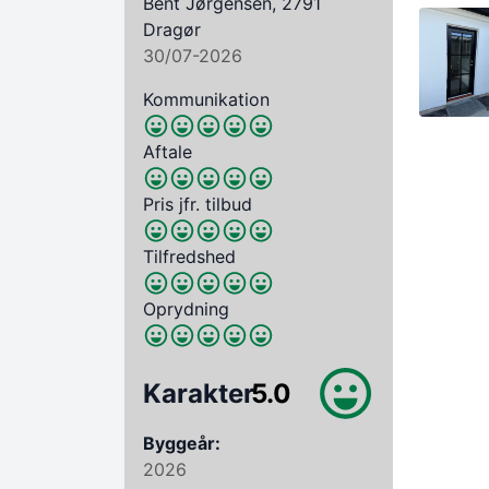
Bent Jørgensen, 2791
Dragør
30/07-2026
Kommunikation
Aftale
Pris jfr. tilbud
Tilfredshed
Oprydning
Karakter
5.0
Byggeår:
2026