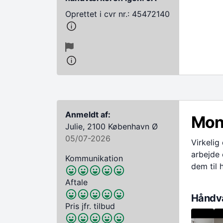
Oprettet i cvr nr.: 45472140
Anmeldt af:
Mon
Julie, 2100 København Ø
05/07-2026
Virkelig
arbejde 
Kommunikation
dem til 
Aftale
Håndvæ
Pris jfr. tilbud