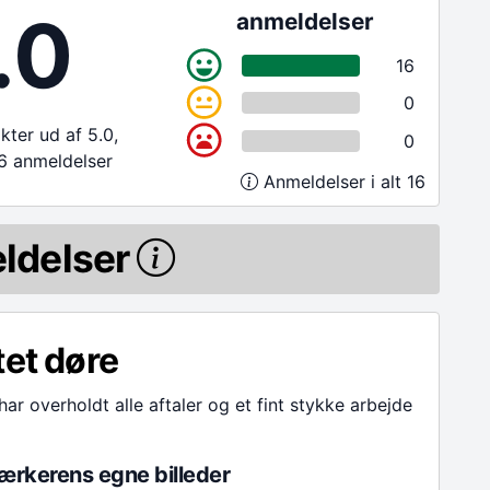
.0
anmeldelser
16
0
ter ud af 5.0,
0
6 anmeldelser
Anmeldelser i alt 16
ldelser
tet døre
har overholdt alle aftaler og et fint stykke arbejde
rkerens egne billeder