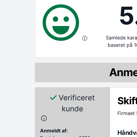
5
Samlede karak
baseret på 1
Anme
Verificeret
Skif
kunde
Firmaet 
Anmeldt af:
Håndvæ