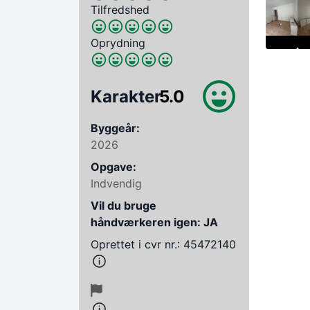
Tilfredshed
Oprydning
Karakter
5.0
Byggeår:
2026
Opgave:
Indvendig
Vil du bruge
håndværkeren igen: JA
Oprettet i cvr nr.: 45472140