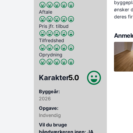
byggepla
ønsker 
Aftale
deres fi
Pris jfr. tilbud
Anmeld
Tilfredshed
Oprydning
Karakter
5.0
Byggeår:
2026
Opgave:
Indvendig
Vil du bruge
håndværkeren igen: JA