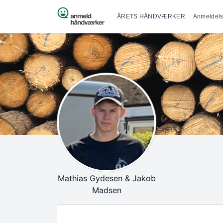
Primær na
Spring til indhold
ÅRETS HÅNDVÆRKER
Anmeldels
Mathias Gydesen & Jakob
Madsen