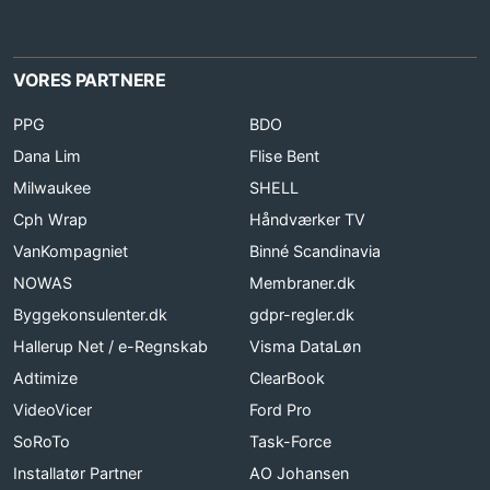
VORES PARTNERE
PPG
BDO
Dana Lim
Flise Bent
Milwaukee
SHELL
Cph Wrap
Håndværker TV
VanKompagniet
Binné Scandinavia
NOWAS
Membraner.dk
Byggekonsulenter.dk
gdpr-regler.dk
Hallerup Net / e-Regnskab
Visma DataLøn
Adtimize
ClearBook
VideoVicer
Ford Pro
SoRoTo
Task-Force
Installatør Partner
AO Johansen