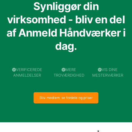
Synliggør din
virksomhed - bliv en del
af Anmeld Håndværker i
dag.
VERIFICEREDE
MERE
VIS DINE
ANMELDELSER
TROVÆRDIGHED
MESTERVÆRKER
Bliv medlem, se fordele og priser