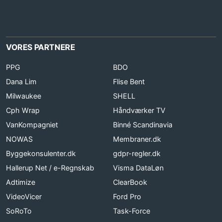
VORES PARTNERE
PPG
BDO
Dana Lim
Flise Bent
Milwaukee
SHELL
Cph Wrap
Håndværker TV
VanKompagniet
Binné Scandinavia
NOWAS
Membraner.dk
Byggekonsulenter.dk
gdpr-regler.dk
Hallerup Net / e-Regnskab
Visma DataLøn
Adtimize
ClearBook
VideoVicer
Ford Pro
SoRoTo
Task-Force