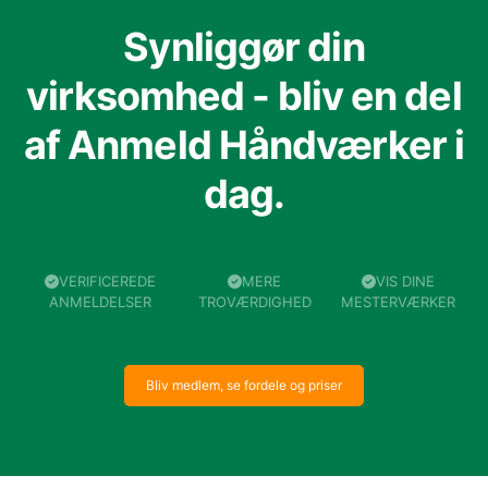
Synliggør din
virksomhed - bliv en del
af Anmeld Håndværker i
dag.
VERIFICEREDE
MERE
VIS DINE
ANMELDELSER
TROVÆRDIGHED
MESTERVÆRKER
Bliv medlem, se fordele og priser