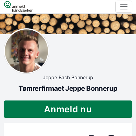
Spring til indhold
Jeppe Bach Bonnerup
Tømrerfirmaet Jeppe Bonnerup
Anmeld nu