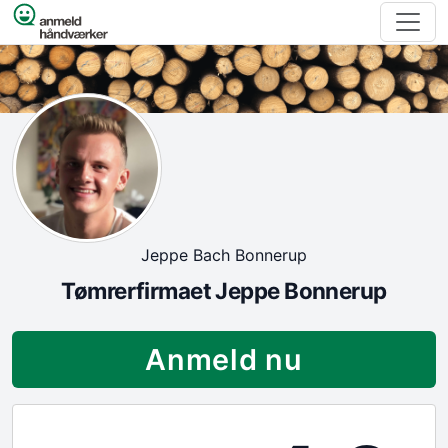
Spring til indhold
Jeppe Bach Bonnerup
Tømrerfirmaet Jeppe Bonnerup
Anmeld nu