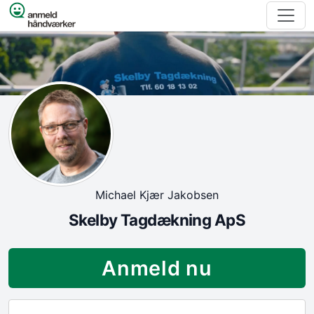
Spring til indhold
Michael Kjær Jakobsen
Skelby Tagdækning ApS
Anmeld nu