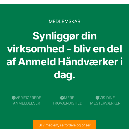
MEDLEMSKAB
Synliggør din
virksomhed - bliv en del
af Anmeld Håndværker i
dag.
VERIFICEREDE
MERE
VIS DINE
ANMELDELSER
TROVÆRDIGHED
MESTERVÆRKER
Bliv medlem, se fordele og priser