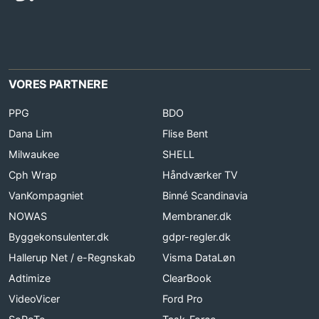
VORES PARTNERE
PPG
BDO
Dana Lim
Flise Bent
Milwaukee
SHELL
Cph Wrap
Håndværker TV
VanKompagniet
Binné Scandinavia
NOWAS
Membraner.dk
Byggekonsulenter.dk
gdpr-regler.dk
Hallerup Net / e-Regnskab
Visma DataLøn
Adtimize
ClearBook
VideoVicer
Ford Pro