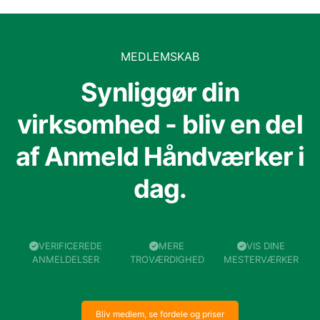
MEDLEMSKAB
Synliggør din
virksomhed - bliv en del
af Anmeld Håndværker i
dag.
VERIFICEREDE
MERE
VIS DINE
ANMELDELSER
TROVÆRDIGHED
MESTERVÆRKER
Bliv medlem, se fordele og priser