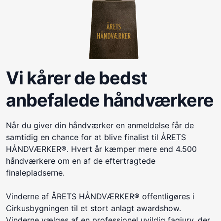
Vi kårer de bedst
anbefalede håndværkere
Når du giver din håndværker en anmeldelse får de
samtidig en chance for at blive finalist til ÅRETS
HÅNDVÆRKER®. Hvert år kæmper mere end 4.500
håndværkere om en af de eftertragtede
finalepladserne.
Vinderne af ÅRETS HÅNDVÆRKER® offentligøres i
Cirkusbygningen til et stort anlagt awardshow.
Vinderne vælges af en professionel uvildig fagjury, der