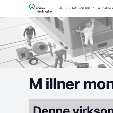
Primær na
Spring til indhold
ÅRETS HÅNDVÆRKER
Anmeldels
M illner mo
Denne virksom