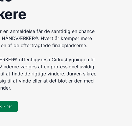
kere
r en anmeldelse får de samtidig en chance
ÅRETS HÅNDVÆRKER®. Hvert år kæmper mere
n af de eftertragtede finalepladserne.
KER® offentligøres i Cirkusbygningen til
Vinderne vælges af en professionel uvildig
til at finde de rigtige vindere. Juryen sikrer,
ig til at vinde eller at det blot er den med
inder.
klik her