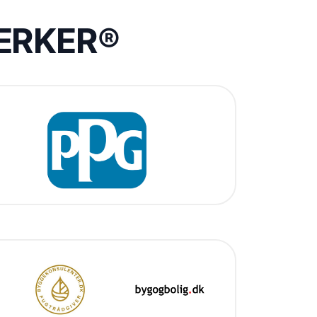
VÆRKER®