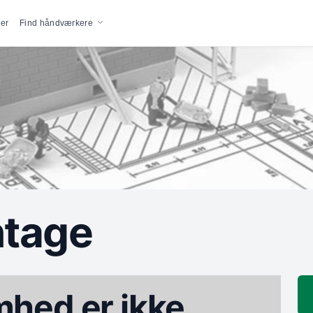
vigation
er
Find håndværkere
ntage
hed er ikke