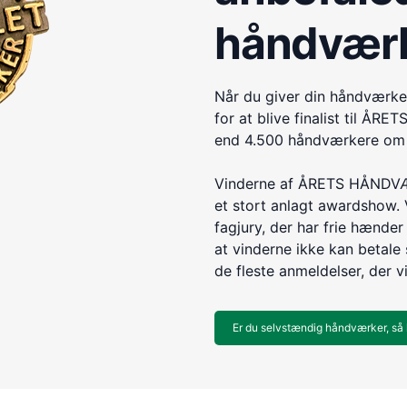
håndvær
Når du giver din håndværke
for at blive finalist til 
end 4.500 håndværkere om e
Vinderne af ÅRETS HÅNDVÆR
et stort anlagt awardshow. 
fagjury, der har frie hænder 
at vinderne ikke kan betale s
de fleste anmeldelser, der v
Er du selvstændig håndværker, så 