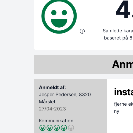
4
Samlede karak
baseret på 6
Anm
Anmeldt af:
inst
Jesper Pedersen, 8320
Mårslet
fjerne e
27/04-2023
ny
Kommunikation