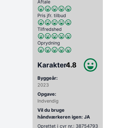
Aftale
Pris jfr. tilbud
Tilfredshed
Oprydning
Karakter
4.8
Byggeår:
2023
Opgave:
Indvendig
Vil du bruge
håndværkeren igen: JA
Oprettet i cvr nr.: 38754793