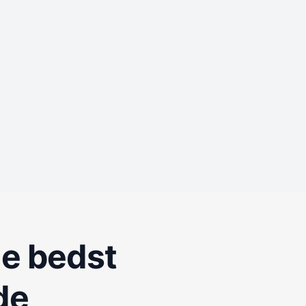
de bedst
de