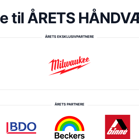
re til ÅRETS HÅND
ÅRETS EKSKLUSIVPARTNERE
ÅRETS PARTNERE