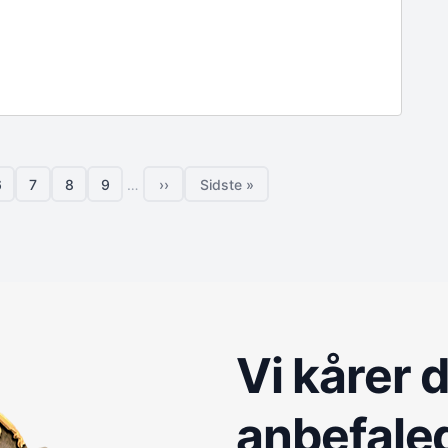
6
7
8
9
…
››
Sidste »
Side
Side
Side
Side
Næste side
Sidste side
Vi kårer 
anbefale