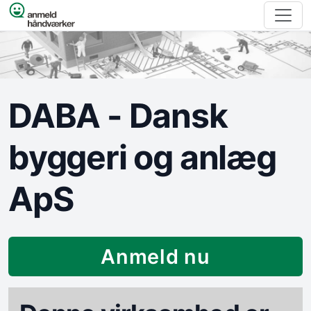
Spring til indhold
DABA - Dansk
byggeri og anlæg
ApS
Anmeld nu