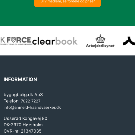
Bliv medlem, se fordele og priser
INFORMATION
bygogbolig.dk ApS
Telefon:
7022 7227
info@anmeld-haandvaerker.dk
Usserød Kongevej 80
DK-2970 Hørsholm
CVR-nr: 21347035