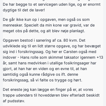
De har begge to et servicegen uden lige, og er enormt
dygtige til det de laver!
De går ikke kun op i opgaven, men også os som
mennesker. Specielt da min kone var gravid, var de
meget obs på dette, og alt blev nøje planlagt.
Opgaven bestod i sanering af ca. 80 kvm. Det
udviklede sig til en lidt større opgave, og har bevæget
sig ind i forsikringssag. Og her er Carsten også med
indover - Hans rolle som skimmel taksator igennem +13
år, samt hans medvirken i utallige fosikringsager har
gjort, at han har en viden og en evne til, at han
samtidig også kunne rådgive os ift. denne
forsikringssag, så vi følte os trygge og hørt.
Det eneste jeg kan lægge en finger på er, at vores
trappe udendørs til hoveddøren blev efterladt beskidt
af pudsstøv.