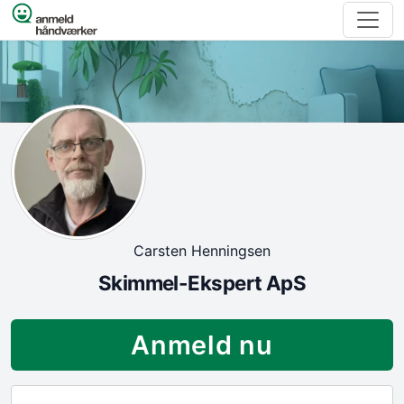
Spring til indhold
Carsten Henningsen
Skimmel-Ekspert ApS
Anmeld nu