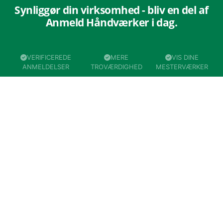
Synliggør din virksomhed - bliv en del af
Anmeld Håndværker i dag.
VERIFICEREDE
MERE
VIS DINE
ANMELDELSER
TROVÆRDIGHED
MESTERVÆRKER
Bliv medlem, se fordele og priser