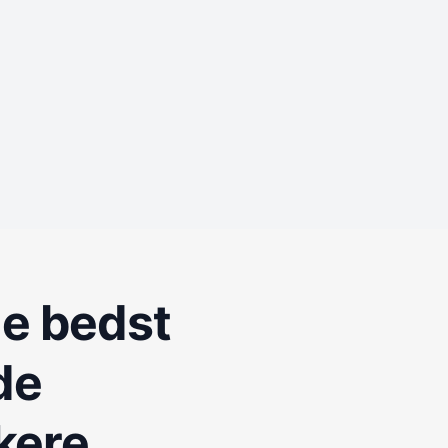
de bedst
de
kere