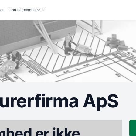
vigation
er
Find håndværkere
urerfirma ApS
hed er ikke