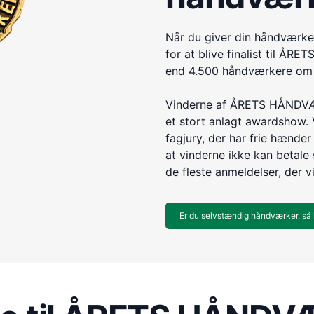
Når du giver din håndværke
for at blive finalist til 
end 4.500 håndværkere om e
Vinderne af ÅRETS HÅNDVÆR
et stort anlagt awardshow. 
fagjury, der har frie hænder 
at vinderne ikke kan betale s
de fleste anmeldelser, der v
Er du selvstændig håndværker, så 