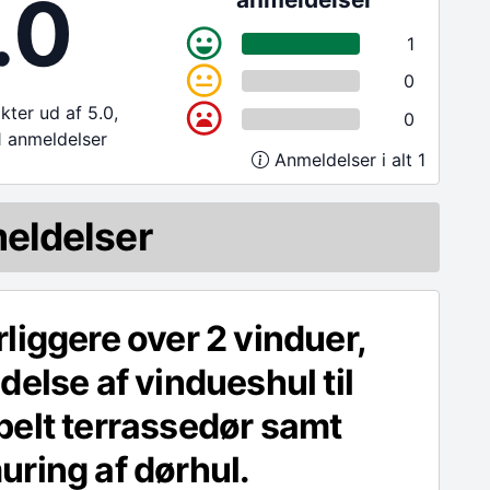
.0
1
0
ter ud af 5.0,
0
1 anmeldelser
Anmeldelser i alt 1
eldelser
liggere over 2 vinduer,
delse af vindueshul til
elt terrassedør samt
ring af dørhul.