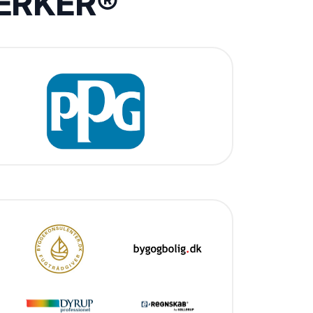
VÆRKER®