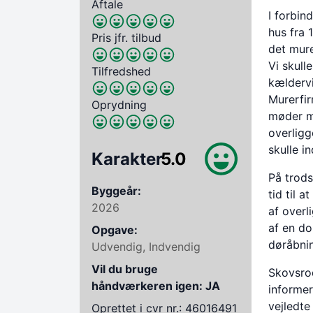
Aftale
I forbin
hus fra 
Pris jfr. tilbud
det mur
Vi skull
Tilfredshed
kældervi
Murerfir
Oprydning
møder m
overligg
skulle i
Karakter
5.0
På trods
Byggeår:
tid til 
2026
af overl
af en do
Opgave:
døråbning
Udvendig, Indvendig
Vil du bruge
Skovsrod
håndværkeren igen: JA
informer
vejledte
Oprettet i cvr nr.: 46016491