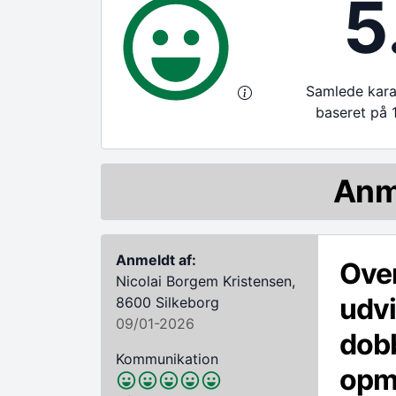
5
Samlede karak
baseret på 
Anm
Anmeldt af:
Over
Nicolai Borgem Kristensen,
udvi
8600 Silkeborg
09/01-2026
dobb
Kommunikation
opmu