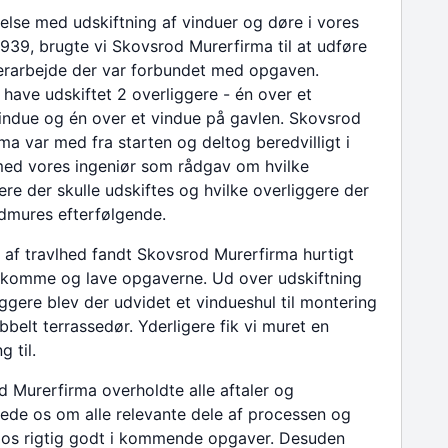
delse med udskiftning af vinduer og døre i vores
1939, brugte vi Skovsrod Murerfirma til at udføre
erarbejde der var forbundet med opgaven.
e have udskiftet 2 overliggere - én over et
ndue og én over et vindue på gavlen. Skovsrod
ma var med fra starten og deltog beredvilligt i
ed vores ingeniør som rådgav om hvilke
ere der skulle udskiftes og hvilke overliggere der
ndmures efterfølgende.
 af travlhed fandt Skovsrod Murerfirma hurtigt
at komme og lave opgaverne. Ud over udskiftning
iggere blev der udvidet et vindueshul til montering
bbelt terrassedør. Yderligere fik vi muret en
 til.
 Murerfirma overholdte alle aftaler og
ede os om alle relevante dele af processen og
 os rigtig godt i kommende opgaver. Desuden