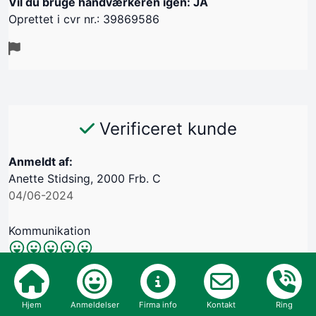
Vil du bruge håndværkeren igen: JA
Oprettet i cvr nr.: 39869586
Verificeret kunde
Anmeldt af:
Anette Stidsing, 2000 Frb. C
04/06-2024
Kommunikation
Aftale
Pris jfr. tilbud
Hjem
Anmeldelser
Firma info
Kontakt
Ring