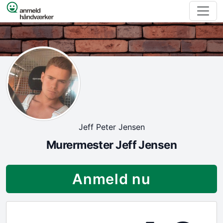
Spring til indhold
Jeff Peter Jensen
Murermester Jeff Jensen
Anmeld nu