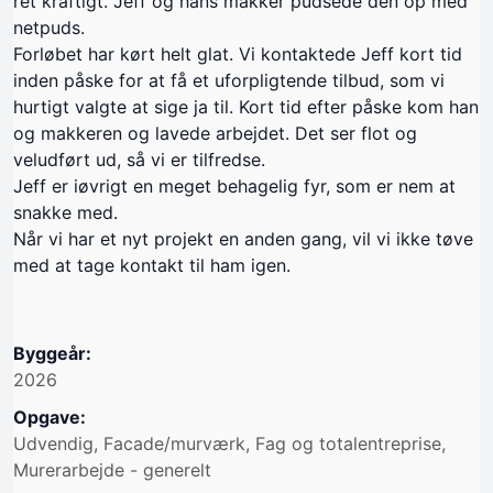
ret kraftigt. Jeff og hans makker pudsede den op med
netpuds.
Forløbet har kørt helt glat. Vi kontaktede Jeff kort tid
inden påske for at få et uforpligtende tilbud, som vi
hurtigt valgte at sige ja til. Kort tid efter påske kom han
og makkeren og lavede arbejdet. Det ser flot og
veludført ud, så vi er tilfredse.
Jeff er iøvrigt en meget behagelig fyr, som er nem at
snakke med.
Når vi har et nyt projekt en anden gang, vil vi ikke tøve
med at tage kontakt til ham igen.
Byggeår:
2026
Opgave:
Udvendig, Facade/murværk, Fag og totalentreprise,
Murerarbejde - generelt