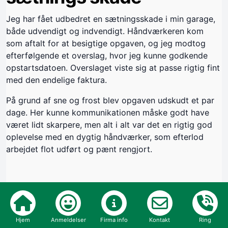
Jeg har fået udbedret en sætningsskade i min garage,
både udvendigt og indvendigt. Håndværkeren kom
som aftalt for at besigtige opgaven, og jeg modtog
efterfølgende et overslag, hvor jeg kunne godkende
opstartsdatoen. Overslaget viste sig at passe rigtig fint
med den endelige faktura.
På grund af sne og frost blev opgaven udskudt et par
dage. Her kunne kommunikationen måske godt have
været lidt skarpere, men alt i alt var det en rigtig god
oplevelse med en dygtig håndværker, som efterlod
arbejdet flot udført og pænt rengjort.
Byggeår:
2026
Opgave:
Hjem
Anmeldelser
Firma info
Kontakt
Ring