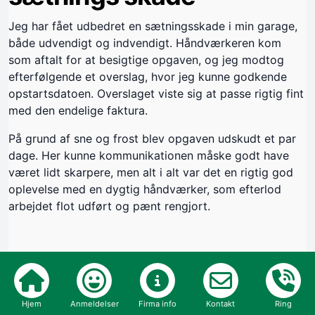
Jeg har fået udbedret en sætningsskade i min garage,
både udvendigt og indvendigt. Håndværkeren kom
som aftalt for at besigtige opgaven, og jeg modtog
efterfølgende et overslag, hvor jeg kunne godkende
opstartsdatoen. Overslaget viste sig at passe rigtig fint
med den endelige faktura.
På grund af sne og frost blev opgaven udskudt et par
dage. Her kunne kommunikationen måske godt have
været lidt skarpere, men alt i alt var det en rigtig god
oplevelse med en dygtig håndværker, som efterlod
arbejdet flot udført og pænt rengjort.
Byggeår:
2026
Opgave:
Hjem
Anmeldelser
Firma info
Kontakt
Ring