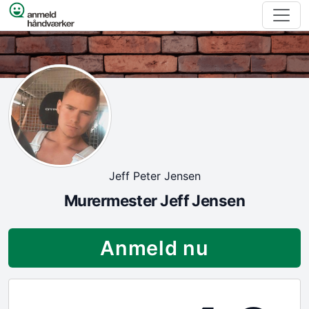
Spring til indhold
Jeff Peter Jensen
Murermester Jeff Jensen
Anmeld nu