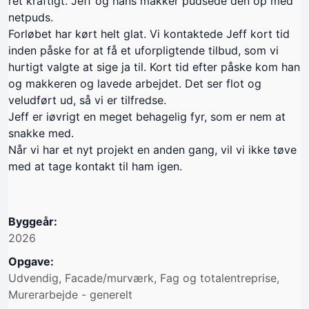
ret kraftigt. Jeff og hans makker pudsede den op med
netpuds.
Forløbet har kørt helt glat. Vi kontaktede Jeff kort tid
inden påske for at få et uforpligtende tilbud, som vi
hurtigt valgte at sige ja til. Kort tid efter påske kom han
og makkeren og lavede arbejdet. Det ser flot og
veludført ud, så vi er tilfredse.
Jeff er iøvrigt en meget behagelig fyr, som er nem at
snakke med.
Når vi har et nyt projekt en anden gang, vil vi ikke tøve
med at tage kontakt til ham igen.
Byggeår:
2026
Opgave:
Udvendig, Facade/murværk, Fag og totalentreprise,
Murerarbejde - generelt