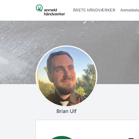
Primær na
Spring til indhold
ÅRETS HÅNDVÆRKER
Anmeldels
Brian Ulf