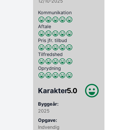
12/10-2025
Kommunikation
Aftale
Pris jfr. tilbud
Tilfredshed
Oprydning
Karakter
5.0
Byggeår:
2025
Opgave:
Indvendig