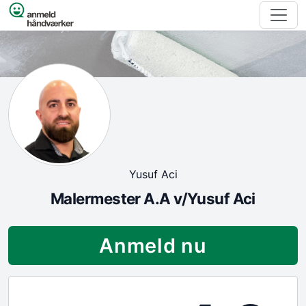
Spring til indhold
Yusuf Aci
Malermester A.A v/Yusuf Aci
Anmeld nu