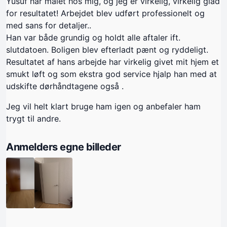
Yusuf har malet hos mig, og jeg er virkelig, virkelig glad
for resultatet! Arbejdet blev udført professionelt og
med sans for detaljer..
Han var både grundig og holdt alle aftaler ift.
slutdatoen. Boligen blev efterladt pænt og ryddeligt.
Resultatet af hans arbejde har virkelig givet mit hjem et
smukt løft og som ekstra god service hjalp han med at
udskifte dørhåndtagene også .
Jeg vil helt klart bruge ham igen og anbefaler ham
trygt til andre.
Anmelders egne billeder