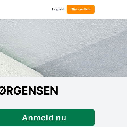
Log ind
Bliv medlem
JØRGENSEN
Anmeld nu