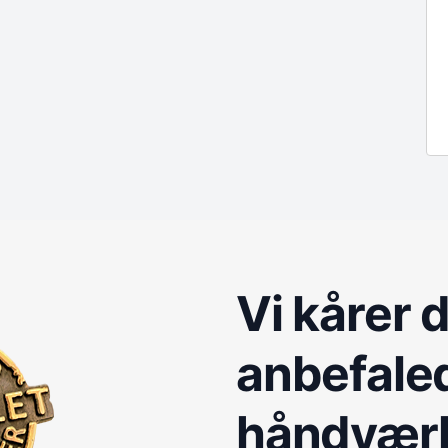
Vi kårer 
anbefale
håndvær