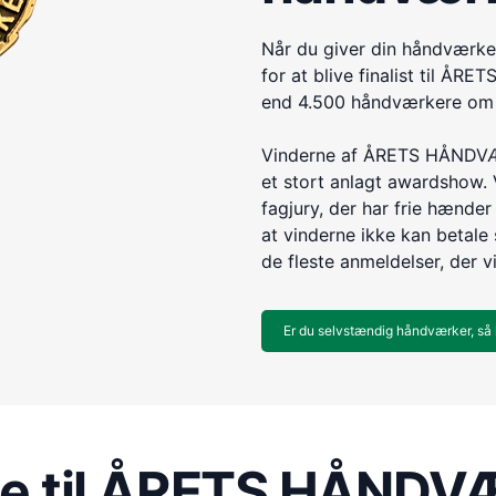
Når du giver din håndværke
for at blive finalist til 
end 4.500 håndværkere om e
Vinderne af ÅRETS HÅNDVÆR
et stort anlagt awardshow. 
fagjury, der har frie hænder 
at vinderne ikke kan betale s
de fleste anmeldelser, der v
Er du selvstændig håndværker, så 
re til ÅRETS HÅND