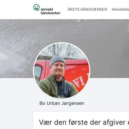
Primær na
Spring til indhold
ÅRETS HÅNDVÆRKER
Anmeldels
Bo Urban Jørgensen
Vær den første der afgive