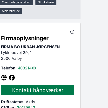
Overfladebehandling
Stukkatører
Malerarbejde
Firmaoplysninger
FIRMA BO URBAN JØRGENSEN
Lykkebovej 39, 1
2500 Valby
Telefon:
408214
XX
Kontakt håndværker
Driftsstatus:
Aktiv
CVR nr:
20179643