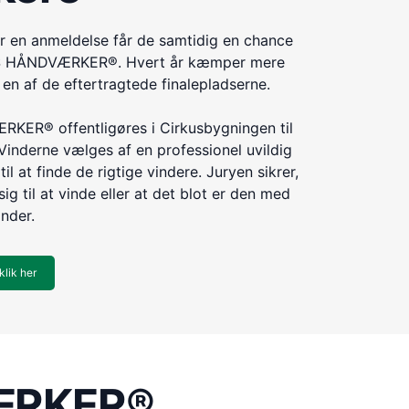
r en anmeldelse får de samtidig en chance
ÅRETS HÅNDVÆRKER®. Hvert år kæmper mere
n af de eftertragtede finalepladserne.
KER® offentligøres i Cirkusbygningen til
Vinderne vælges af en professionel uvildig
til at finde de rigtige vindere. Juryen sikrer,
ig til at vinde eller at det blot er den med
inder.
klik her
VÆRKER®