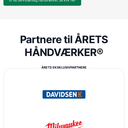
Er du selvstændig håndværker, så klik her
Partnere til ÅRETS
HÅNDVÆRKER®
ÅRETS EKSKLUSIVPARTNERE