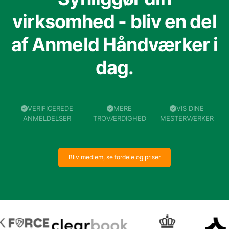
virksomhed - bliv en del
af Anmeld Håndværker i
dag.
VERIFICEREDE
MERE
VIS DINE
ANMELDELSER
TROVÆRDIGHED
MESTERVÆRKER
Bliv medlem, se fordele og priser