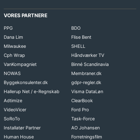
VORES PARTNERE
PPG
BDO
Dana Lim
Flise Bent
Milwaukee
SHELL
Cph Wrap
Håndværker TV
VanKompagniet
Binné Scandinavia
NOWAS
Membraner.dk
Byggekonsulenter.dk
gdpr-regler.dk
Hallerup Net / e-Regnskab
Visma DataLøn
Adtimize
ClearBook
VideoVicer
Ford Pro
SoRoTo
Task-Force
Installatør Partner
AO Johansen
Human House
Forretningsfilm