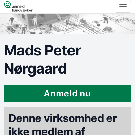
Spring til indhold
Mads Peter
Nørgaard
Anmeld nu
Denne virksomhed er
ikke medlem af