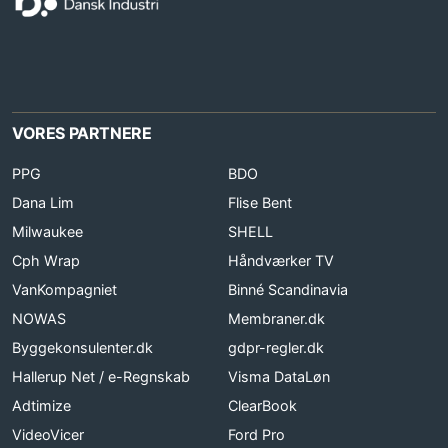
VORES PARTNERE
PPG
BDO
Dana Lim
Flise Bent
Milwaukee
SHELL
Cph Wrap
Håndværker TV
VanKompagniet
Binné Scandinavia
NOWAS
Membraner.dk
Byggekonsulenter.dk
gdpr-regler.dk
Hallerup Net / e-Regnskab
Visma DataLøn
Adtimize
ClearBook
VideoVicer
Ford Pro