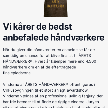
Vi kårer de bedst
anbefalede håndværkere
Når du giver din håndværker en anmeldelse får de
samtidig en chance for at blive finalist til ÅRETS
HÅNDVÆRKER®. Hvert år kæmper mere end 4.500
håndværkere om en af de eftertragtede
finalepladserne.
Vinderne af ÅRETS HÅNDVÆRKER® offentligøres i
Cirkusbygningen til et stort anlagt awardshow.
Vinderne vælges af en professionel uvildig fagjury, der
har frie hænder til at finde de rigtige vindere. Juryen
sikrer, at vinderne ikke kan betale sig til at vinde eller at