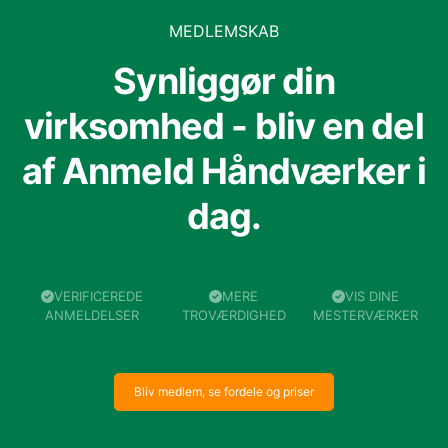
MEDLEMSKAB
Synliggør din
virksomhed - bliv en del
af Anmeld Håndværker i
dag.
VERIFICEREDE
MERE
VIS DINE
ANMELDELSER
TROVÆRDIGHED
MESTERVÆRKER
Bliv medlem, se fordele og priser