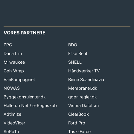
VORES PARTNERE
PPG
BDO
Dana Lim
Flise Bent
Milwaukee
SHELL
Cph Wrap
Håndværker TV
VanKompagniet
Binné Scandinavia
NOWAS
Membraner.dk
Byggekonsulenter.dk
gdpr-regler.dk
Hallerup Net / e-Regnskab
Visma DataLøn
Adtimize
ClearBook
VideoVicer
Ford Pro
SoRoTo
Task-Force