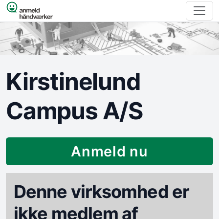
Spring til indhold
Kirstinelund
Campus A/S
Anmeld nu
Denne virksomhed er
ikke medlem af