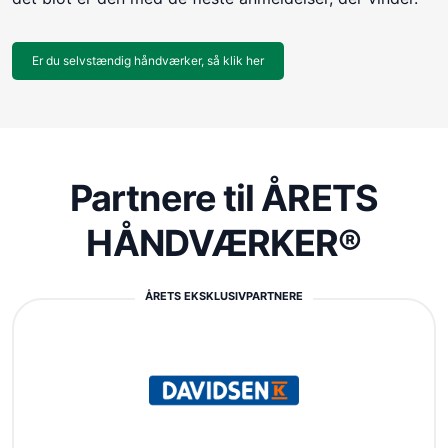
Er du selvstændig håndværker, så klik her
Partnere til ÅRETS
HÅNDVÆRKER®
ÅRETS EKSKLUSIVPARTNERE