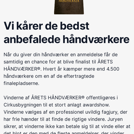
Vi kårer de bedst
anbefalede håndværkere
Når du giver din håndværker en anmeldelse får de
samtidig en chance for at blive finalist til ÅRETS
HÅNDVÆRKER®. Hvert år kæmper mere end 4.500
håndværkere om en af de eftertragtede
finalepladserne.
Vinderne af ÅRETS HÅNDVÆRKER® offentligøres i
Cirkusbygningen til et stort anlagt awardshow.
Vinderne vælges af en professionel uvildig fagjury, der
har frie hænder til at finde de rigtige vindere. Juryen
sikrer, at vinderne ikke kan betale sig til at vinde eller at
det blot er den med de fleste anmeldelser, der vinder.