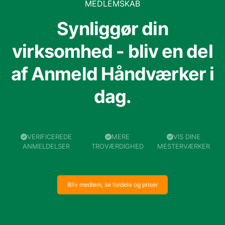
MEDLEMSKAB
Synliggør din
virksomhed - bliv en del
af Anmeld Håndværker i
dag.
VERIFICEREDE
MERE
VIS DINE
ANMELDELSER
TROVÆRDIGHED
MESTERVÆRKER
Bliv medlem, se fordele og priser