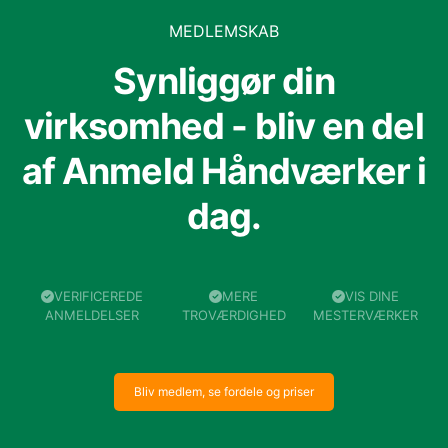
MEDLEMSKAB
Synliggør din
virksomhed - bliv en del
af Anmeld Håndværker i
dag.
VERIFICEREDE
MERE
VIS DINE
ANMELDELSER
TROVÆRDIGHED
MESTERVÆRKER
Bliv medlem, se fordele og priser