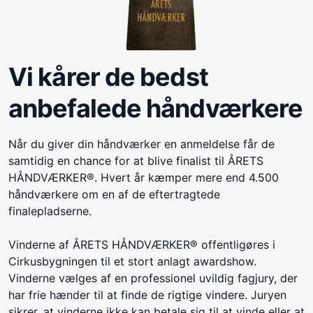
Vi kårer de bedst
anbefalede håndværkere
Når du giver din håndværker en anmeldelse får de
samtidig en chance for at blive finalist til ÅRETS
HÅNDVÆRKER®. Hvert år kæmper mere end 4.500
håndværkere om en af de eftertragtede
finalepladserne.
Vinderne af ÅRETS HÅNDVÆRKER® offentligøres i
Cirkusbygningen til et stort anlagt awardshow.
Vinderne vælges af en professionel uvildig fagjury, der
har frie hænder til at finde de rigtige vindere. Juryen
sikrer, at vinderne ikke kan betale sig til at vinde eller at