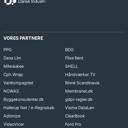
VORES PARTNERE
PPG
BDO
Dana Lim
Flise Bent
Milwaukee
SHELL
Cph Wrap
Håndværker TV
VanKompagniet
Binné Scandinavia
NOWAS
Membraner.dk
Byggekonsulenter.dk
gdpr-regler.dk
Hallerup Net / e-Regnskab
Visma DataLøn
Adtimize
ClearBook
VideoVicer
Ford Pro