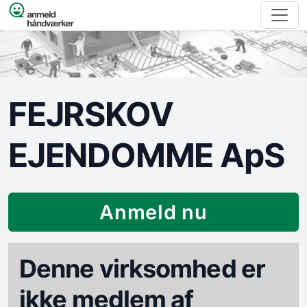
Spring til indhold
FEJRSKOV
EJENDOMME ApS
Anmeld nu
Denne virksomhed er
ikke medlem af