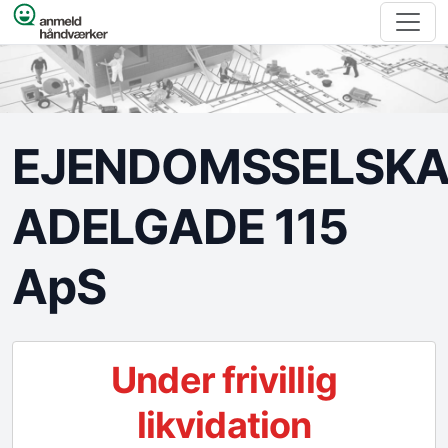
Spring til indhold
EJENDOMSSELSKA
ADELGADE 115
ApS
Under frivillig
likvidation