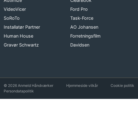
Adtimize
ClearBook
VideoVicer
Ford Pro
SoRoTo
Task-Force
Installatør Partner
AO Johansen
Human House
Forretningsfilm
Gravør Schwartz
Davidsen
© 2026 Anmeld Håndværker
Hjemmeside vilkår
Cookie politik
Persondatapolitik