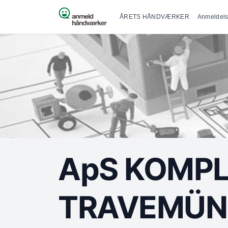
Primær na
Spring til indhold
ÅRETS HÅNDVÆRKER
Anmeldels
ApS KOMP
TRAVEMÜN