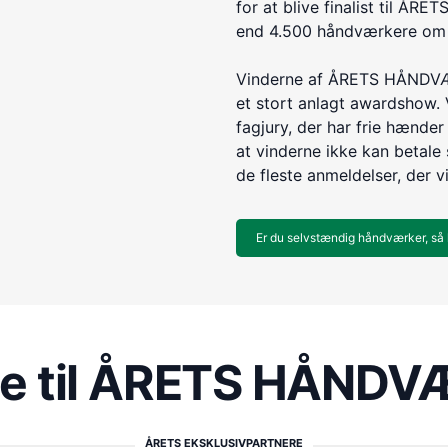
for at blive finalist til 
end 4.500 håndværkere om e
Vinderne af ÅRETS HÅNDVÆR
et stort anlagt awardshow. 
fagjury, der har frie hænder 
at vinderne ikke kan betale s
de fleste anmeldelser, der v
Er du selvstændig håndværker, så 
re til ÅRETS HÅND
ÅRETS EKSKLUSIVPARTNERE