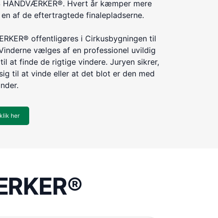
ÅRETS HÅNDVÆRKER®. Hvert år kæmper mere
n af de eftertragtede finalepladserne.
KER® offentligøres i Cirkusbygningen til
Vinderne vælges af en professionel uvildig
til at finde de rigtige vindere. Juryen sikrer,
ig til at vinde eller at det blot er den med
inder.
klik her
VÆRKER®