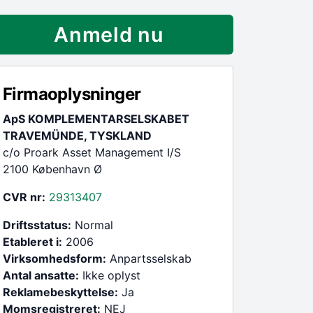
Anmeld nu
Firmaoplysninger
ApS KOMPLEMENTARSELSKABET
TRAVEMÜNDE, TYSKLAND
c/o Proark Asset Management I/S
2100 København Ø
CVR nr:
29313407
Driftsstatus:
Normal
Etableret i:
2006
Virksomhedsform:
Anpartsselskab
Antal ansatte:
Ikke oplyst
Reklamebeskyttelse:
Ja
Momsregistreret:
NEJ