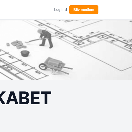
Log ind
Bliv medlem
KABET