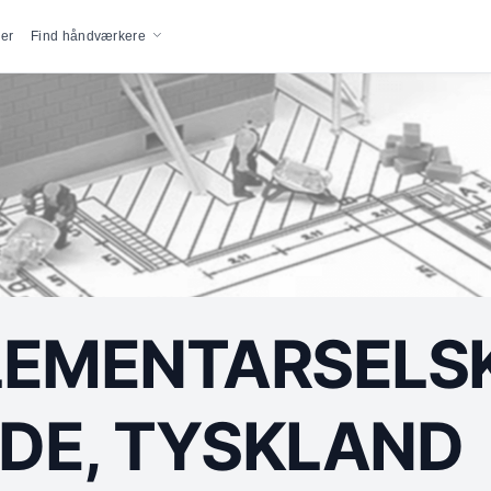
vigation
er
Find håndværkere
LEMENTARSELS
DE, TYSKLAND