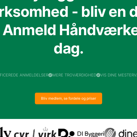
irksomhed - bliv en d
f Anmeld Håndværker
dag.
IFICEREDE ANMELDELSER
MERE TROVÆRDIGHED
VIS DINE MESTER
Bliv medlem, se fordele og priser