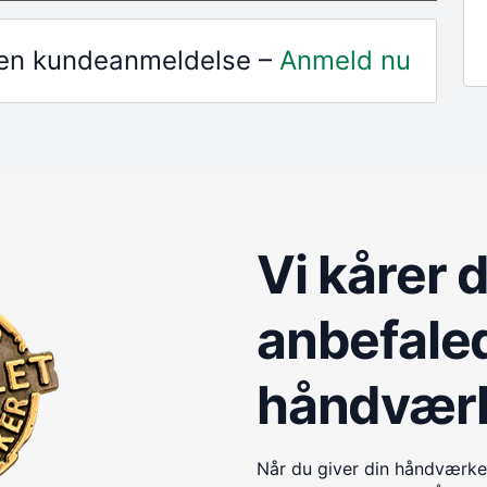
r en kundeanmeldelse –
Anmeld nu
Vi kårer 
anbefale
håndvær
Når du giver din håndværke