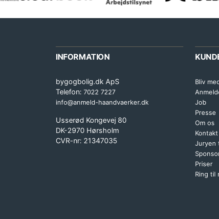
INFORMATION
KUND
bygogbolig.dk ApS
Bliv me
Telefon:
7022 7227
Anmeld
info@anmeld-haandvaerker.dk
Job
Presse
Usserød Kongevej 80
Om os
DK-2970 Hørsholm
Kontakt
CVR-nr: 21347035
Juryen
Sponsor
Priser
Ring til