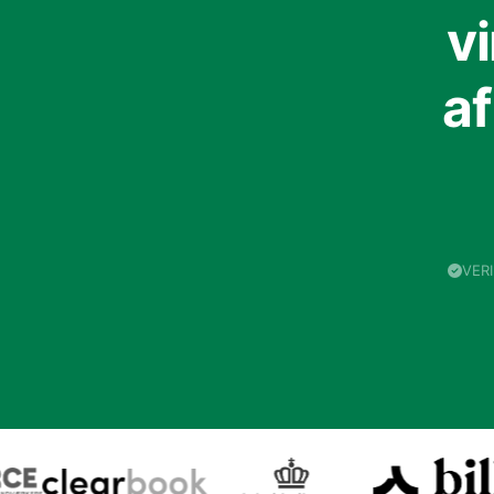
v
a
VER