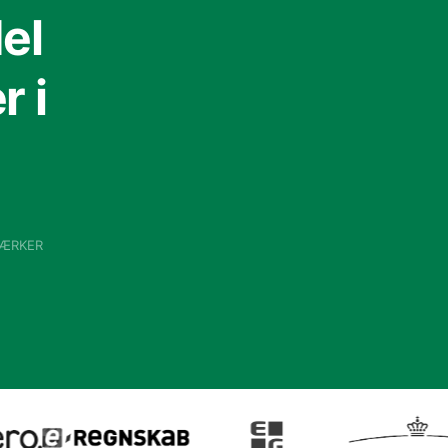
el
 i
VÆRKER