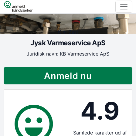
Spring til indhold
Kim Bast
Jysk Varmeservice ApS
Juridisk navn: KB Varmeservice ApS
Anmeld nu
4.9
Samlede karakter ud af