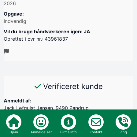
2026
Opgave:
Indvendig
Vil du bruge håndværkeren igen: JA
Oprettet i cvr nr.: 43961837
Verificeret kunde
Anmeldt af:
Jack Løfquist Jensen, 9490 Pandrup
29/06-2026
Kommunikation
Hjem
Anmeldelser
Firma info
Kontakt
Ring