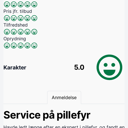
Pris jfr. tilbud
Tilfredshed
Oprydning
5.0
Karakter
Anmeldelse
Service på pillefyr
Havde ledt længe efter en ekspert i pillefyr, og fandt en