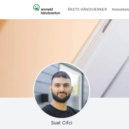
Primær na
Spring til indhold
ÅRETS HÅNDVÆRKER
Anmeldels
Suat Cifci