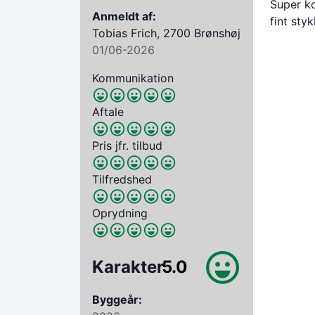
Super ko
Anmeldt af:
fint sty
Tobias Frich, 2700 Brønshøj
01/06-2026
Kommunikation
Aftale
Pris jfr. tilbud
Tilfredshed
Oprydning
Karakter
5.0
Byggeår: