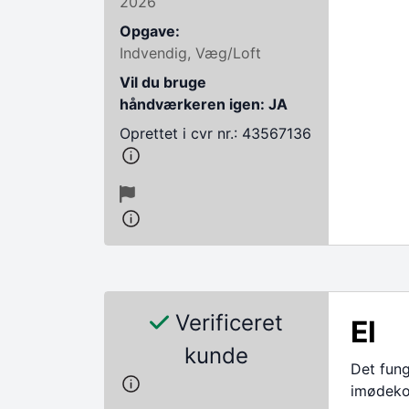
2026
Opgave:
Indvendig, Væg/Loft
Vil du bruge
håndværkeren igen: JA
Oprettet i cvr nr.: 43567136
Verificeret
El
kunde
Det fun
imødek