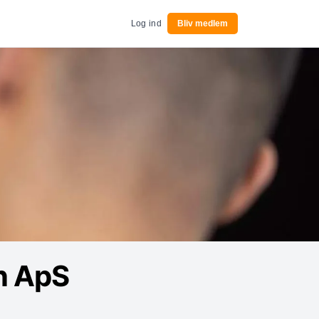
Log ind
Bliv medlem
on ApS